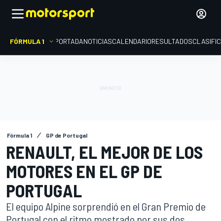
FÓRMULA 1
PORTADA
NOTICIAS
CALENDARIO
RESULTADOS
CLASIFI
Fórmula 1
GP de Portugal
RENAULT, EL MEJOR DE LOS
MOTORES EN EL GP DE
PORTUGAL
El equipo Alpine sorprendió en el Gran Premio de
Portugal con el ritmo mostrado por sus dos