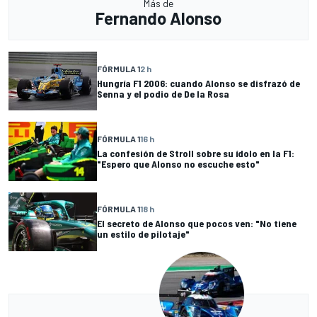
Más de
Fernando Alonso
FÓRMULA 1
2 h
Hungría F1 2006: cuando Alonso se disfrazó de
Senna y el podio de De la Rosa
FÓRMULA 1
16 h
La confesión de Stroll sobre su ídolo en la F1:
"Espero que Alonso no escuche esto"
FÓRMULA 1
18 h
El secreto de Alonso que pocos ven: "No tiene
un estilo de pilotaje"