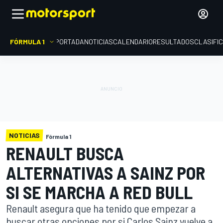
FÓRMULA 1
PORTADA
NOTICIAS
CALENDARIO
RESULTADOS
CLASIFI
NOTICIAS
Fórmula 1
RENAULT BUSCA
ALTERNATIVAS A SAINZ POR
SI SE MARCHA A RED BULL
Renault asegura que ha tenido que empezar a
buscar otras opciones por si Carlos Sainz vuelve a