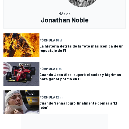
Más de
Jonathan Noble
FÓRMULA 1
8 d
La historia detrás de la foto más icónica de un
repostaje de F1
FÓRMULA 1
1 m
Cuando Jean Alesi superó el sudor y lágrimas
para ganar por fin en F1
FÓRMULA 1
2 m
Cuando Senna logró finalmente domar a 'El
león'