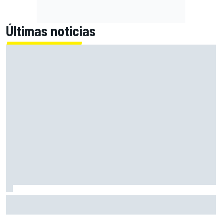
Últimas noticias
Fittipaldi explica por qué el duelo entre Antonelli y Russell
es bueno para la F1