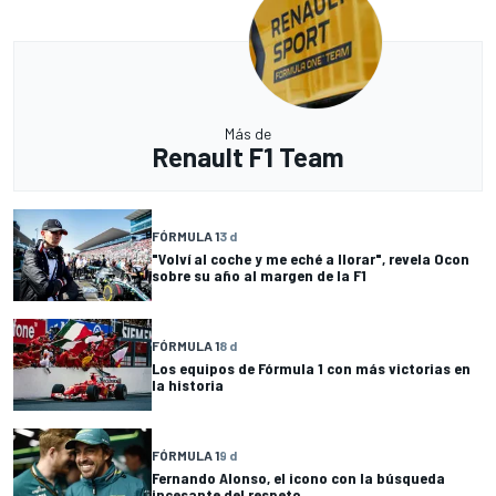
Más de
Renault F1 Team
FÓRMULA 1
3 d
"Volví al coche y me eché a llorar", revela Ocon
sobre su año al margen de la F1
FÓRMULA 1
8 d
Los equipos de Fórmula 1 con más victorias en
la historia
FÓRMULA 1
9 d
Fernando Alonso, el icono con la búsqueda
incesante del respeto