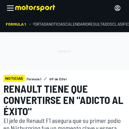
FÓRMULA 1
PORTADA
NOTICIAS
CALENDARIO
RESULTADOS
CLASIFI
NOTICIAS
Fórmula 1
GP de Eifel
RENAULT TIENE QUE
CONVERTIRSE EN "ADICTO AL
ÉXITO"
El jefe de Renault F1 asegura que su primer podio
en Nürburgring fue un momento clave y espera