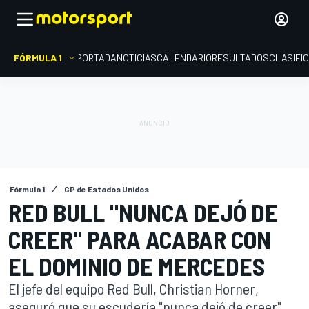
FÓRMULA 1
PORTADA
NOTICIAS
CALENDARIO
RESULTADOS
CLASIFI
Fórmula 1
GP de Estados Unidos
RED BULL "NUNCA DEJÓ DE
CREER" PARA ACABAR CON
EL DOMINIO DE MERCEDES
El jefe del equipo Red Bull, Christian Horner,
aseguró que su escudería "nunca dejó de creer"