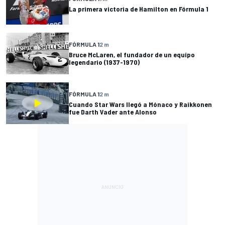
La primera victoria de Hamilton en Fórmula 1
FÓRMULA 1
2 m
Bruce McLaren, el fundador de un equipo
legendario (1937-1970)
FÓRMULA 1
2 m
Cuando Star Wars llegó a Mónaco y Raikkonen
fue Darth Vader ante Alonso