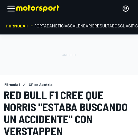
FÓRMULA 1
PORTADA
NOTICIAS
CALENDARIO
RESULTADOS
CLASIFI
Fórmula 1
GP de Austria
RED BULL F1 CREE QUE
NORRIS "ESTABA BUSCANDO
UN ACCIDENTE" CON
VERSTAPPEN