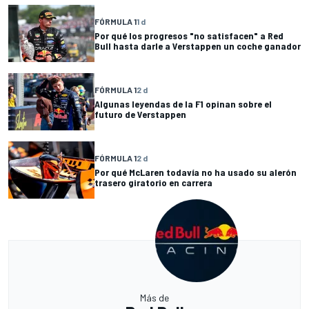
FÓRMULA 1
1 d
Por qué los progresos "no satisfacen" a Red
Bull hasta darle a Verstappen un coche ganador
FÓRMULA 1
2 d
Algunas leyendas de la F1 opinan sobre el
futuro de Verstappen
FÓRMULA 1
2 d
Por qué McLaren todavía no ha usado su alerón
trasero giratorio en carrera
Más de