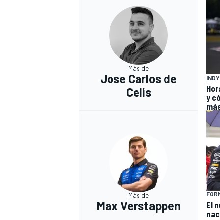
Más de
Jose Carlos de
IND
Hor
Celis
y có
má
FÓRM
Más de
Max Verstappen
El 
nac