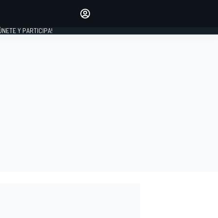
Haz que tu voz se escuche
comentando los artículos
 ÚNETE Y PARTICIPA!
INICIAR SESIÓN
EDICIÓN
ESPAÑA