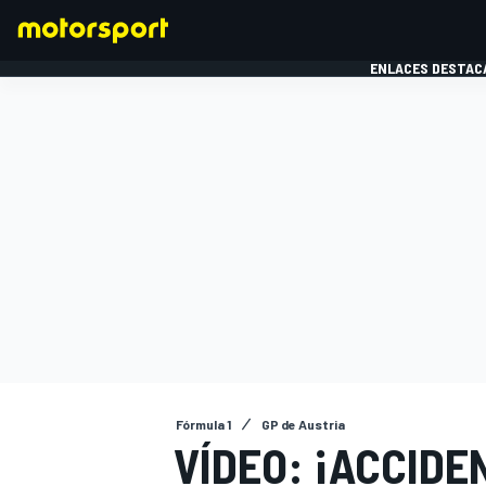
ENLACES DESTAC
FÓRMULA 1
MOTOG
Fórmula 1
GP de Austria
VÍDEO: ¡ACCID