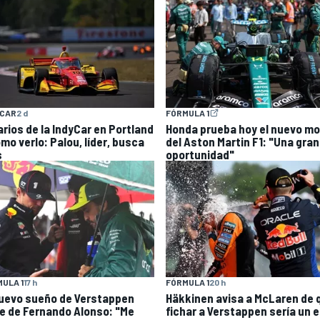
YCAR
2 d
FÓRMULA 1
arios de la IndyCar en Portland
Honda prueba hoy el nuevo mo
mo verlo: Palou, líder, busca
del Aston Martin F1: "Una gran
s
oportunidad"
ULA 1
17 h
FÓRMULA 1
20 h
nuevo sueño de Verstappen
Häkkinen avisa a McLaren de 
e de Fernando Alonso: "Me
fichar a Verstappen sería un e