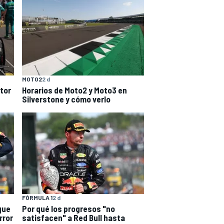
MOTO2
2 d
tor
Horarios de Moto2 y Moto3 en
Silverstone y cómo verlo
FÓRMULA 1
2 d
que
Por qué los progresos "no
rror
satisfacen" a Red Bull hasta