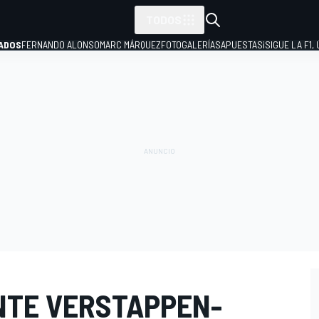
TODOS
ADOS
FERNANDO ALONSO
MARC MÁRQUEZ
FOTOGALERÍAS
APUESTAS
¡SIGUE LA F1,
P
ENTE VERSTAPPEN-