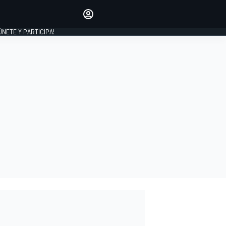
Haz que tu voz se escuche
comentando los artículos
 ÚNETE Y PARTICIPA!
INICIAR SESIÓN
EDICIÓN
ESPAÑA