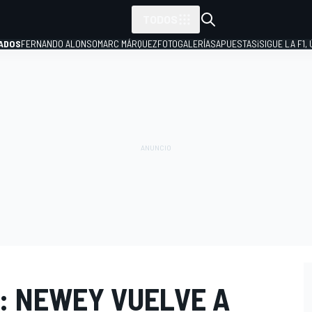
TODOS
ADOS
FERNANDO ALONSO
MARC MÁRQUEZ
FOTOGALERÍAS
APUESTAS
¡SIGUE LA F1,
P
A: NEWEY VUELVE A