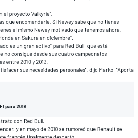
 el proyecto Valkyrie".
eas que encomendarle. Si Newey sabe que no tienes
 tienes el mismo Newey motivado que tenemos ahora.
 Honda en Sakura en diciembre".
do es un gran activo
" para Red Bull, que está
que no consigue desde sus cuatro campeonatos
es entre 2010 y 2013.
sfacer sus necesidades personales", dijo Marko. "Aporta
F1 para 2019
ntrato con
Red Bull
.
vencer
, y en mayo de 2018 se rumoreó que
Renault se
ante francés finalmente descartó.