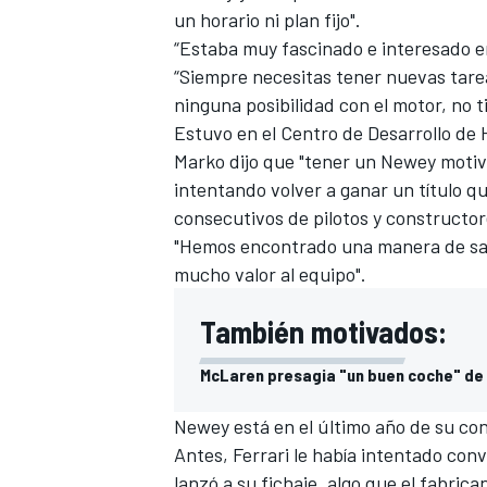
un horario ni plan fijo".
“Estaba muy fascinado e interesado en
“Siempre necesitas tener nuevas tar
ninguna posibilidad con el motor, no
Estuvo en el Centro de Desarrollo de
Marko dijo que "tener un
Newey motiva
intentando volver a ganar un título 
consecutivos de pilotos y constructor
"Hemos encontrado una manera de sati
mucho valor al equipo".
También motivados:
McLaren presagia "un buen coche" de 
Newey está en el último año de su co
Antes,
Ferrari le había intentado con
lanzó a su fichaje, algo que el fabric