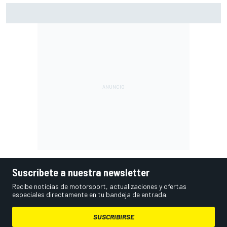
Márquez: "El año pasado marcaba la diferencia en puntos
en los que ahora voy algo peor"
Suscríbete a nuestra newsletter
Recibe noticias de motorsport, actualizaciones y ofertas
especiales directamente en tu bandeja de entrada.
SUSCRIBIRSE