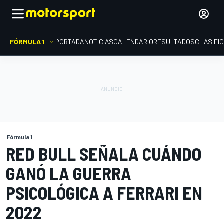
FÓRMULA 1
PORTADA
NOTICIAS
CALENDARIO
RESULTADOS
CLASIFI
Fórmula 1
RED BULL SEÑALA CUÁNDO
GANÓ LA GUERRA
PSICOLÓGICA A FERRARI EN
2022