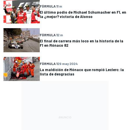
FÓRMULA 1
1 m
El último podio de Michael Schumacher en F1, en
la ¿mejor? victoria de Alonso
FÓRMULA 1
2 m
El final de carrera más loco en la historia de la
F1 en Mónaco 82
FÓRMULA 1
29 may 2024
La maldición de Mónaco que rompió Leclerc: la
lista de desgracias