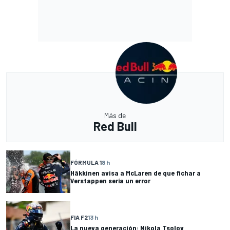
Más de
Red Bull
FÓRMULA 1
8 h
Häkkinen avisa a McLaren de que fichar a
Verstappen sería un error
FIA F2
13 h
La nueva generación: Nikola Tsolov