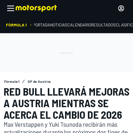
FÓRMULA 1
PORTADA
NOTICIAS
CALENDARIO
RESULTADOS
CLASIFI
Fórmula 1
GP de Austria
RED BULL LLEVARÁ MEJORAS
A AUSTRIA MIENTRAS SE
ACERCA EL CAMBIO DE 2026
Max Verstappen y Yuki Tsunoda recibirán más
actualizaciones durante los próximos dos fines de