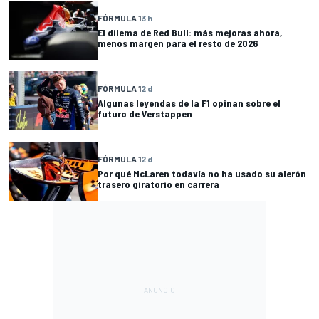
FÓRMULA 1
3 h
El dilema de Red Bull: más mejoras ahora,
menos margen para el resto de 2026
FÓRMULA 1
2 d
Algunas leyendas de la F1 opinan sobre el
futuro de Verstappen
FÓRMULA 1
2 d
Por qué McLaren todavía no ha usado su alerón
trasero giratorio en carrera