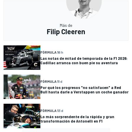
Más de
Filip Cleeren
FÓRMULA 1
6 h
Las notas de mitad de temporada de la F1 2026:
Cadillac arranca con buen pie su aventura
FÓRMULA 1
1 d
Por qué los progresos "no satisfacen" a Red
Bull hasta darle a Verstappen un coche ganador
FÓRMULA 1
3 d
Lo más sorprendente de la rápida y gran
transformación de Antonelli en F1