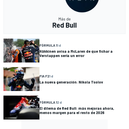
Más de
Red Bull
FÓRMULA 1
1 d
Häkkinen avisa a McLaren de que fichar a
Verstappen sería un error
FIA F2
1 d
La nueva generación: Nikola Tsolov
FÓRMULA 1
2 d
El dilema de Red Bull: más mejoras ahora,
menos margen para el resto de 2026