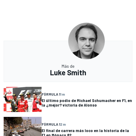
Más de
Luke Smith
FÓRMULA 1
1 m
El último podio de Michael Schumacher en F1, en
la ¿mejor? victoria de Alonso
FÓRMULA 1
2 m
El final de carrera más loco en la historia de la
F1 en Mónaco 82