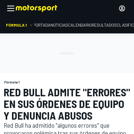
FÓRMULA 1
PORTADA
NOTICIAS
CALENDARIO
RESULTADOS
CLASIFI
Fórmula 1
RED BULL ADMITE "ERRORES"
EN SUS ÓRDENES DE EQUIPO
Y DENUNCIA ABUSOS
Red Bull ha admitido "algunos errores" que
provocaron polémica tras sus órdenes de equipo