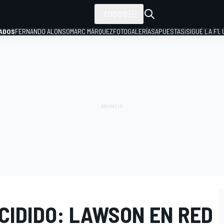
TODOS
ADOS
FERNANDO ALONSO
MARC MÁRQUEZ
FOTOGALERÍAS
APUESTAS
¡SIGUE LA F1,
P
CIDIDO: LAWSON EN RED