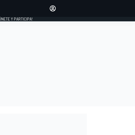
Haz que tu voz se escuche
comentando los artículos
 ÚNETE Y PARTICIPA!
INICIAR SESIÓN
EDICIÓN
ESPAÑA