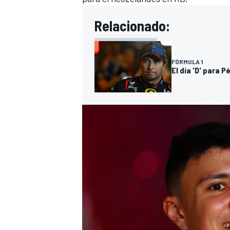
Relacionado:
FÓRMULA 1
El día 'D' para 