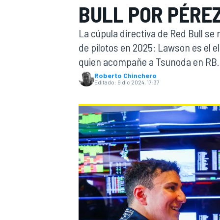
BULL POR PÉREZ
INDYCAR
WRC
La cúpula directiva de Red Bull se 
de pilotos en 2025: Lawson es el e
quien acompañe a Tsunoda en RB.
Roberto Chinchero
Editado:
9 dic 2024, 17:37
WEC
FÓRMULA E