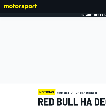
ENLACES DESTAC
FÓRMULA 1
MOTOG
NOTICIAS
Fórmula 1
GP de Abu Dhabi
RED BULL HA DE