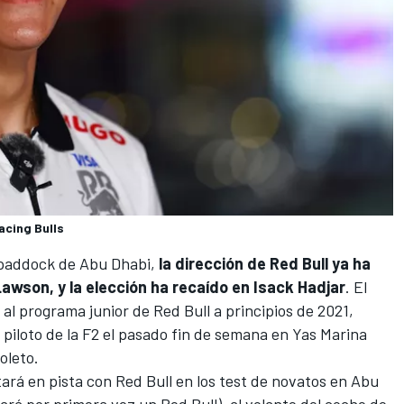
acing Bulls
 paddock de Abu Dhabi,
la dirección de Red Bull ya ha
Lawson, y la elección ha recaído en Isack Hadjar
. El
 al programa junior de Red Bull a principios de 2021,
iloto de la F2 el pasado fin de semana en Yas Marina
oleto
.
ará en pista con Red Bull en los test de novatos en Abu
tará por primera vez un Red Bull), al volante del coche de