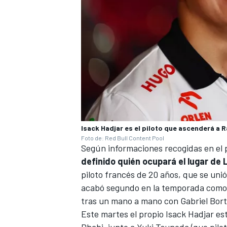
Isack Hadjar es el piloto que ascenderá a R
MÁS CATEGORÍAS
Foto de: Red Bull Content Pool
Según informaciones recogidas en el
definido quién ocupará el lugar de 
piloto francés de 20 años, que se unió
acabó segundo en la temporada como p
tras un mano a mano con
Gabriel Bort
Este martes el propio
Isack Hadjar
est
Dhabi, junto a
Yuki Tsunoda
(que pilo