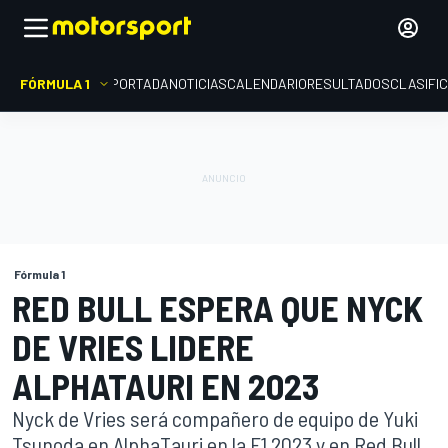
FÓRMULA 1
PORTADA
NOTICIAS
CALENDARIO
RESULTADOS
CLASIFI
Fórmula 1
RED BULL ESPERA QUE NYCK
DE VRIES LIDERE
ALPHATAURI EN 2023
Nyck de Vries será compañero de equipo de Yuki
Tsunoda en AlphaTauri en la F1 2023 y en Red Bull