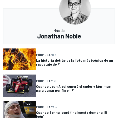
Más de
Jonathan Noble
FÓRMULA 1
6 d
La historia detrás de la foto más icónica de un
repostaje de F1
FÓRMULA 1
1 m
Cuando Jean Alesi superó el sudor y lágrimas
para ganar por fin en F1
FÓRMULA 1
2 m
Cuando Senna logró finalmente domar a 'El
león'