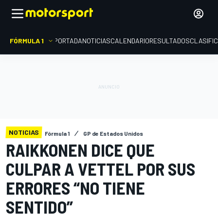
FÓRMULA 1
PORTADA
NOTICIAS
CALENDARIO
RESULTADOS
CLASIFI
NOTICIAS
Fórmula 1
GP de Estados Unidos
RAIKKONEN DICE QUE
CULPAR A VETTEL POR SUS
ERRORES “NO TIENE
SENTIDO”