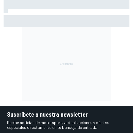
A qué hora es hoy la carrera sprint y la clasificación de
MotoGP en Silverstone
Suscríbete a nuestra newsletter
Recibe noticias de motorsport, actualizaciones y ofertas
especiales directamente en tu bandeja de entrada.