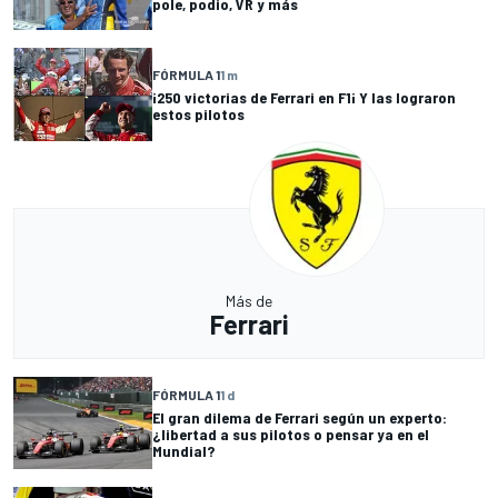
pole, podio, VR y más
FÓRMULA 1
1 m
¡250 victorias de Ferrari en F1¡ Y las lograron
estos pilotos
Más de
Ferrari
FÓRMULA 1
1 d
El gran dilema de Ferrari según un experto:
¿libertad a sus pilotos o pensar ya en el
Mundial?