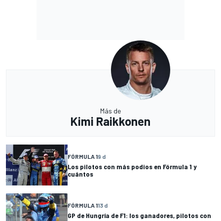
Más de
Kimi Raikkonen
FÓRMULA 1
9 d
Los pilotos con más podios en Fórmula 1 y
cuántos
FÓRMULA 1
13 d
GP de Hungría de F1: los ganadores, pilotos con