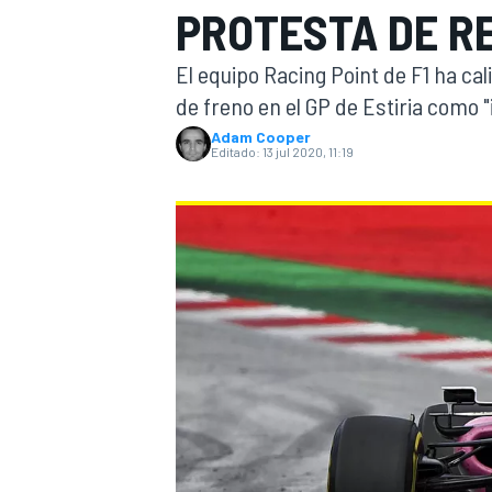
PROTESTA DE R
INDYCAR
WRC
El equipo Racing Point de F1 ha ca
de freno en el GP de Estiria como 
Adam Cooper
Editado:
13 jul 2020, 11:19
WEC
FÓRMULA E