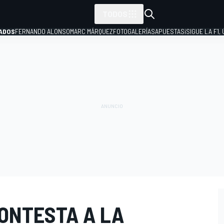
TODOS
ADOS
FERNANDO ALONSO
MARC MÁRQUEZ
FOTOGALERÍAS
APUESTAS
¡SIGUE LA F1,
P
CONTESTA A LA