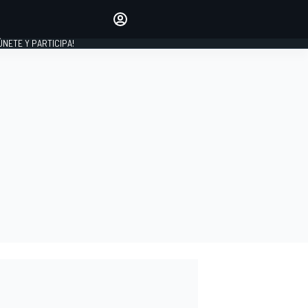
Haz que tu voz se escuche
comentando los artículos
 ÚNETE Y PARTICIPA!
INICIAR SESIÓN
EDICIÓN
ESPAÑA