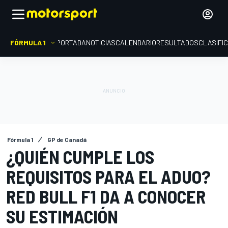
FÓRMULA 1
PORTADA
NOTICIAS
CALENDARIO
RESULTADOS
CLASIFI
Fórmula 1
GP de Canadá
¿QUIÉN CUMPLE LOS
REQUISITOS PARA EL ADUO?
RED BULL F1 DA A CONOCER
SU ESTIMACIÓN