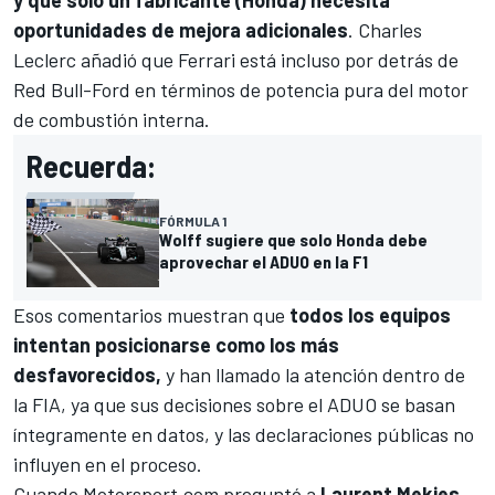
y que solo un fabricante (Honda) necesita
oportunidades de mejora adicionales
.
Charles
Leclerc
añadió que
Ferrari
está incluso por detrás de
Red Bull
-Ford en términos de potencia pura del motor
de combustión interna.
Recuerda:
FÓRMULA 1
Wolff sugiere que solo Honda debe
aprovechar el ADUO en la F1
Esos comentarios muestran que
todos los equipos
intentan posicionarse como los más
desfavorecidos,
y han llamado la atención dentro de
la FIA, ya que sus decisiones sobre el ADUO se basan
íntegramente en datos, y las declaraciones públicas no
influyen en el proceso.
Cuando
Motorsport.com
preguntó a
Laurent Mekies