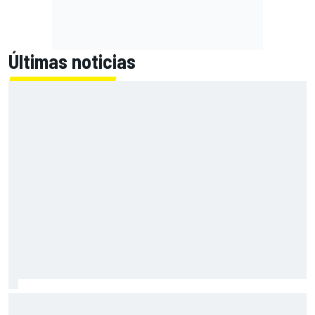
Últimas noticias
El Lamborghini Murciélago definitivo existe: es un SV con
cambio manual