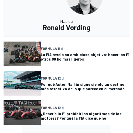
Más de
Ronald Vording
FÓRMULA 1
1 d
La FIA revela su ambicioso objetivo: hacer los F1
otros 80 kg más ligeros
FÓRMULA 1
2 d
Por qué Aston Martin sigue siendo un destino
más atractivo de lo que parece en el mercado
FÓRMULA 1
2 d
¿Debería la F1 prohibir los algoritmos de los
motores? Por qué la FIA dice que no