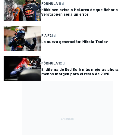
FÓRMULA 1
1 d
Häkkinen avisa a McLaren de que fichar a
Verstappen sería un error
FIA F2
1 d
La nueva generación: Nikola Tsolov
FÓRMULA 1
2 d
El dilema de Red Bull: más mejoras ahora,
menos margen para el resto de 2026