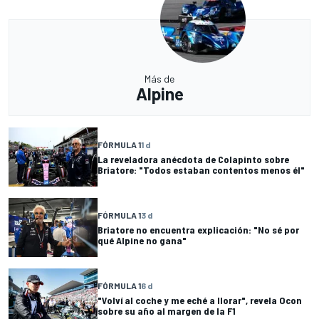
Más de
Alpine
FÓRMULA 1
1 d
La reveladora anécdota de Colapinto sobre
Briatore: "Todos estaban contentos menos él"
FÓRMULA 1
3 d
Briatore no encuentra explicación: "No sé por
qué Alpine no gana"
FÓRMULA 1
6 d
"Volví al coche y me eché a llorar", revela Ocon
sobre su año al margen de la F1