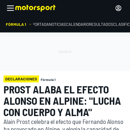
FÓRMULA 1
PORTADA
NOTICIAS
CALENDARIO
RESULTADOS
CLASIFI
DECLARACIONES
Fórmula 1
PROST ALABA EL EFECTO
ALONSO EN ALPINE: "LUCHA
CON CUERPO Y ALMA"
Alain Prost celebra el efecto que Fernando Alonso
ha provocado en Alpine, y elogia la capacidad de