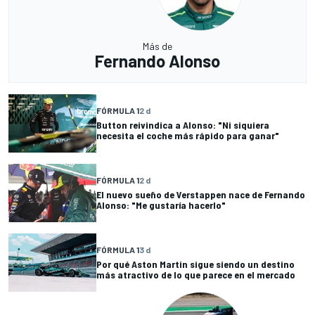
Más de
Fernando Alonso
FÓRMULA 1
2 d
Button reivindica a Alonso: "Ni siquiera
necesita el coche más rápido para ganar"
FÓRMULA 1
2 d
El nuevo sueño de Verstappen nace de Fernando
Alonso: "Me gustaría hacerlo"
FÓRMULA 1
3 d
Por qué Aston Martin sigue siendo un destino
más atractivo de lo que parece en el mercado