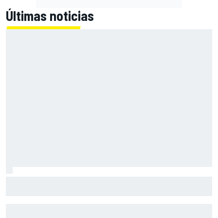
Últimas noticias
Primera mitad de año como equipo oficial: Audi mejoara a
Sauber "en todos los aspectos"