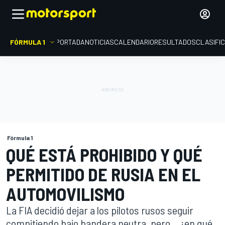
FÓRMULA 1
PORTADA
NOTICIAS
CALENDARIO
RESULTADOS
CLASIFI
Fórmula 1
QUÉ ESTÁ PROHIBIDO Y QUÉ
PERMITIDO DE RUSIA EN EL
AUTOMOVILISMO
La FIA decidió dejar a los pilotos rusos seguir
compitiendo bajo bandera neutra, pero... ¿en qué