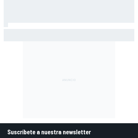
Por qué los progresos "no satisfacen" a Red Bull hasta
darle a Verstappen un coche ganador
Suscríbete a nuestra newsletter