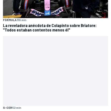
FÓRMULA 1
19 min
La reveladora anécdota de Colapinto sobre Briatore:
"Todos estaban contentos menos él"
S-CER
52 min