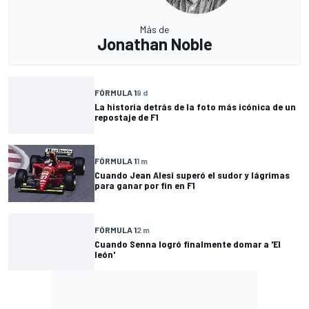
Más de
Jonathan Noble
FÓRMULA 1
9 d
La historia detrás de la foto más icónica de un
repostaje de F1
FÓRMULA 1
1 m
Cuando Jean Alesi superó el sudor y lágrimas
para ganar por fin en F1
FÓRMULA 1
2 m
Cuando Senna logró finalmente domar a 'El
león'