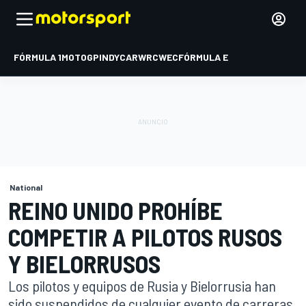
FÓRMULA 1
MOTOGP
INDYCAR
WRC
WEC
FÓRMULA E
National
REINO UNIDO PROHÍBE
COMPETIR A PILOTOS RUSOS
Y BIELORRUSOS
Los pilotos y equipos de Rusia y Bielorrusia han
sido suspendidos de cualquier evento de carreras