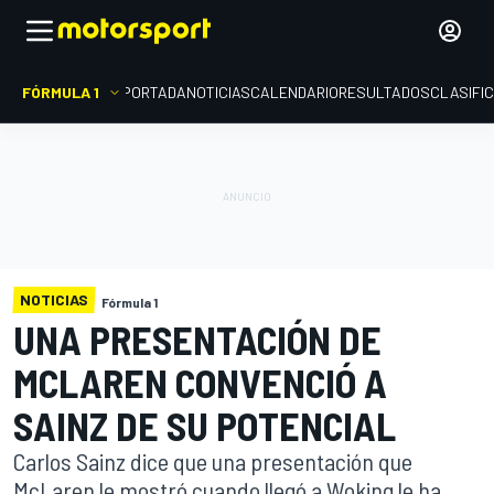
FÓRMULA 1
PORTADA
NOTICIAS
CALENDARIO
RESULTADOS
CLASIFI
NOTICIAS
Fórmula 1
UNA PRESENTACIÓN DE
MCLAREN CONVENCIÓ A
SAINZ DE SU POTENCIAL
Carlos Sainz dice que una presentación que
McLaren le mostró cuando llegó a Woking le ha