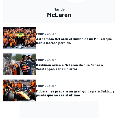
Más de
McLaren
FÓRMULA 1
3 h
Así cambió McLaren el rumbo de un MCL40 que
había nacido perdido
FÓRMULA 1
6 h
Häkkinen avisa a McLaren de que fichar a
Verstappen sería un error
FÓRMULA 1
8 h
McLaren ya prepara un gran golpe para Bakú... y
puede que no sea el último