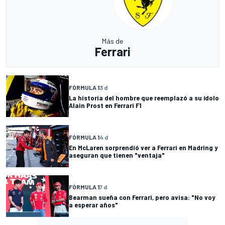
Más de
Ferrari
FÓRMULA 1
3 d
La historia del hombre que reemplazó a su ídolo
Alain Prost en Ferrari F1
FÓRMULA 1
4 d
En McLaren sorprendió ver a Ferrari en Madring y
aseguran que tienen "ventaja"
FÓRMULA 1
7 d
Bearman sueña con Ferrari, pero avisa: "No voy
a esperar años"