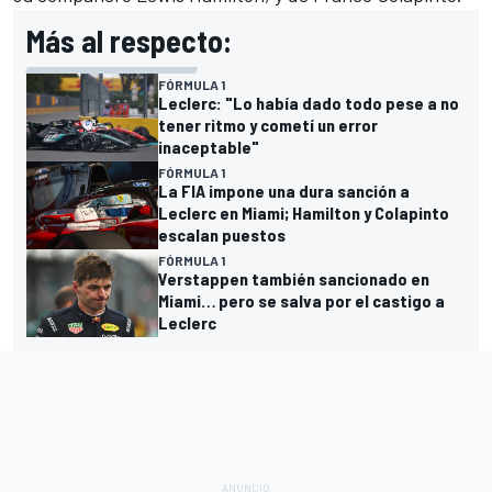
Más al respecto:
FÓRMULA 1
Leclerc: "Lo había dado todo pese a no
tener ritmo y cometí un error
inaceptable"
FÓRMULA 1
La FIA impone una dura sanción a
Leclerc en Miami; Hamilton y Colapinto
escalan puestos
FÓRMULA 1
Verstappen también sancionado en
Miami… pero se salva por el castigo a
Leclerc