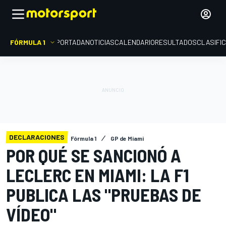
FÓRMULA 1
PORTADA
NOTICIAS
CALENDARIO
RESULTADOS
CLASIFI
DECLARACIONES
Fórmula 1
GP de Miami
POR QUÉ SE SANCIONÓ A
LECLERC EN MIAMI: LA F1
PUBLICA LAS "PRUEBAS DE
VÍDEO"