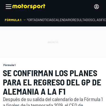
FÓRMULA 1
PORTADA
NOTICIAS
CALENDARIO
RESULTADOS
CLASIFI
Fórmula 1
SE CONFIRMAN LOS PLANES
PARA EL REGRESO DEL GP DE
ALEMANIA A LA F1
Después de su salida del calendario de la Fórmula 1
a finales de la temporada 2019, el CEO de