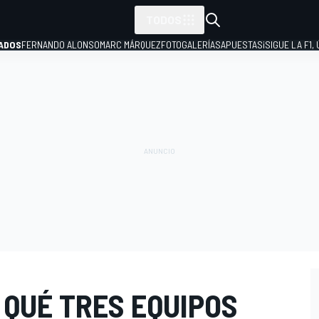
TODOS
ADOS
FERNANDO ALONSO
MARC MÁRQUEZ
FOTOGALERÍAS
APUESTAS
¡SIGUE LA F1,
P
 QUÉ TRES EQUIPOS