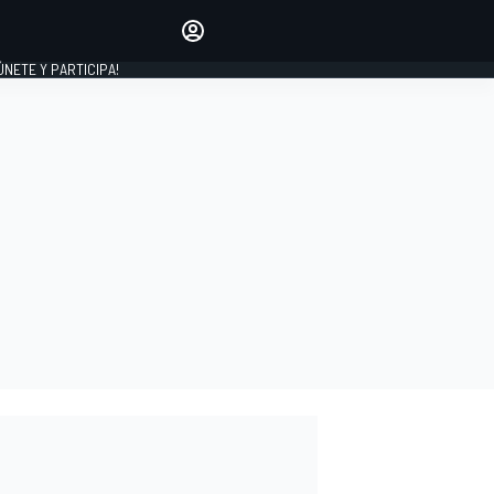
Haz que tu voz se escuche
comentando los artículos
 ÚNETE Y PARTICIPA!
INICIAR SESIÓN
EDICIÓN
ESPAÑA