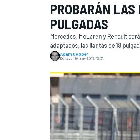
PROBARÁN LAS 
INDYCAR
WRC
PULGADAS
Mercedes, McLaren y Renault será
adaptados, las llantas de 18 pulgada
Adam Cooper
Editado:
10 may 2019, 13:31
WEC
FÓRMULA E