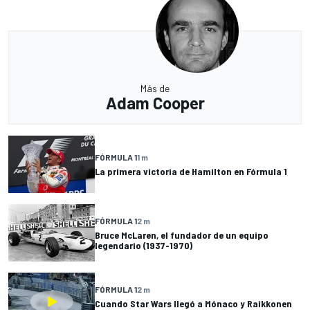
Más de
Adam Cooper
FÓRMULA 1
1 m
La primera victoria de Hamilton en Fórmula 1
FÓRMULA 1
2 m
Bruce McLaren, el fundador de un equipo
legendario (1937-1970)
FÓRMULA 1
2 m
Cuando Star Wars llegó a Mónaco y Raikkonen