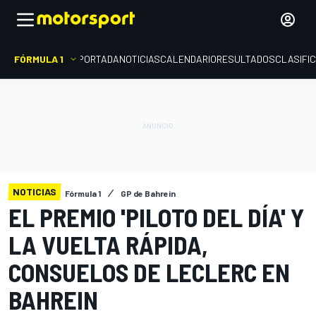
FÓRMULA 1
PORTADA
NOTICIAS
CALENDARIO
RESULTADOS
CLASIFI
NOTICIAS
Fórmula 1
GP de Bahrein
EL PREMIO 'PILOTO DEL DÍA' Y
LA VUELTA RÁPIDA,
CONSUELOS DE LECLERC EN
BAHREIN