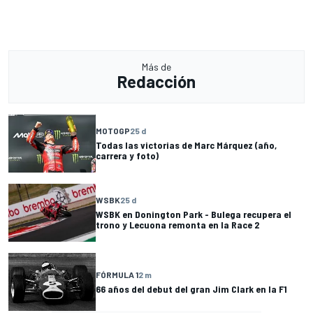
Más de
Redacción
MOTOGP
25 d
Todas las victorias de Marc Márquez (año,
carrera y foto)
WSBK
25 d
WSBK en Donington Park - Bulega recupera el
trono y Lecuona remonta en la Race 2
FÓRMULA 1
2 m
66 años del debut del gran Jim Clark en la F1