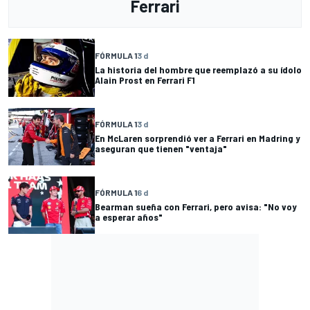
Ferrari
FÓRMULA 1
3 d
La historia del hombre que reemplazó a su ídolo
Alain Prost en Ferrari F1
FÓRMULA 1
3 d
En McLaren sorprendió ver a Ferrari en Madring y
aseguran que tienen "ventaja"
FÓRMULA 1
6 d
Bearman sueña con Ferrari, pero avisa: "No voy
a esperar años"