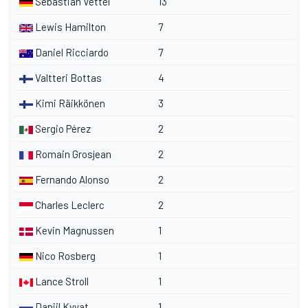
Sebastian Vettel
13
Lewis Hamilton
7
Daniel Ricciardo
7
Valtteri Bottas
4
Kimi Räikkönen
3
Sergio Pérez
2
Romain Grosjean
2
Fernando Alonso
2
Charles Leclerc
2
Kevin Magnussen
1
Nico Rosberg
1
Lance Stroll
1
Daniil Kvyat
1