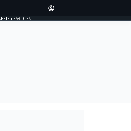
Haz que tu voz se escuche
comentando los artículos
 ÚNETE Y PARTICIPA!
INICIAR SESIÓN
EDICIÓN
ESPAÑA