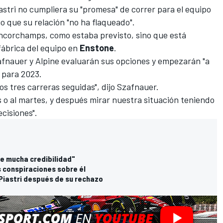
stri no cumpliera su "promesa" de correr para el equipo
ijo que su relación "no ha flaqueado".
ncorchamps
, como estaba previsto, sino que está
fábrica del equipo en
Enstone
.
Szafnauer y Alpine evaluarán sus opciones y empezarán "a
" para 2023.
s tres carreras seguidas", dijo Szafnauer.
 o al martes, y después mirar nuestra situación teniendo
cisiones".
ne mucha credibilidad"
s conspiraciones sobre él
Piastri después de su rechazo