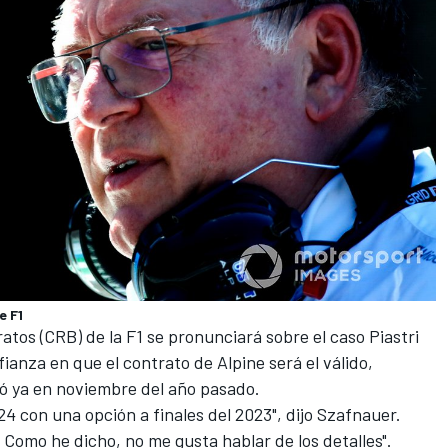
e F1
os (CRB) de la F1 se pronunciará sobre el caso Piastri
ianza en que el contrato de Alpine será el válido,
ió ya en noviembre del año pasado.
4 con una opción a finales del 2023", dijo Szafnauer.
 Como he dicho, no me gusta hablar de los detalles".