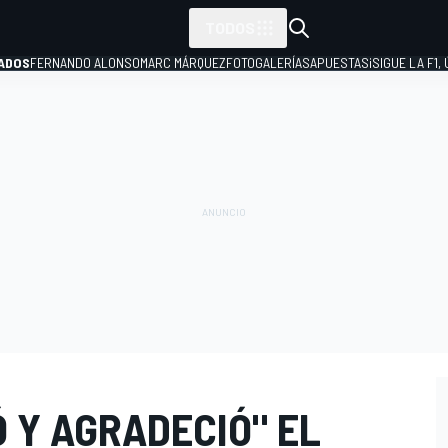
TODOS
ADOS
FERNANDO ALONSO
MARC MÁRQUEZ
FOTOGALERÍAS
APUESTAS
¡SIGUE LA F1,
P
Ó Y AGRADECIÓ" EL