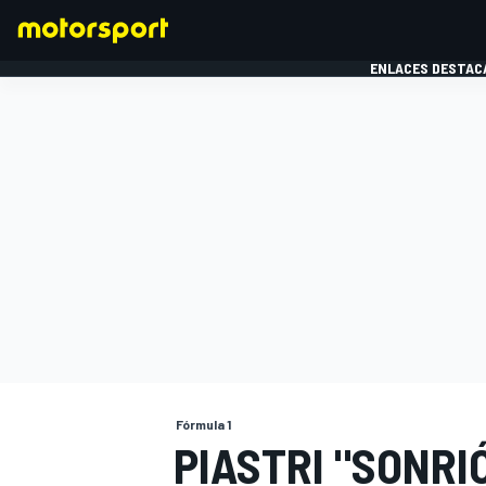
ENLACES DESTAC
FÓRMULA 1
MOTOG
Fórmula 1
PIASTRI "SONRI