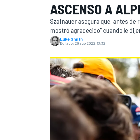
ASCENSO A ALP
INDYCAR
WRC
Szafnauer asegura que, antes de re
mostró agradecido" cuando le dijero
Luke Smith
Editado:
29 ago 2022, 13:32
WEC
FÓRMULA E