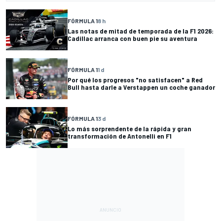
FÓRMULA 1
8 h
Las notas de mitad de temporada de la F1 2026:
Cadillac arranca con buen pie su aventura
FÓRMULA 1
1 d
Por qué los progresos "no satisfacen" a Red
Bull hasta darle a Verstappen un coche ganador
FÓRMULA 1
3 d
Lo más sorprendente de la rápida y gran
transformación de Antonelli en F1