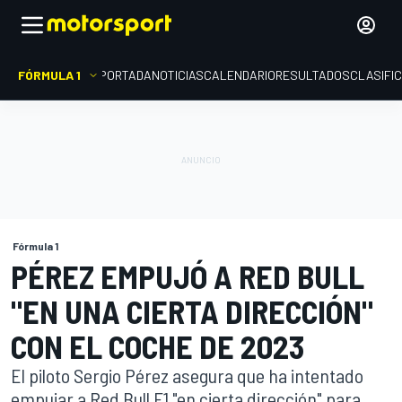
FÓRMULA 1
PORTADA
NOTICIAS
CALENDARIO
RESULTADOS
CLASIFI
Fórmula 1
PÉREZ EMPUJÓ A RED BULL
"EN UNA CIERTA DIRECCIÓN"
CON EL COCHE DE 2023
El piloto Sergio Pérez asegura que ha intentado
empujar a Red Bull F1 "en cierta dirección" para