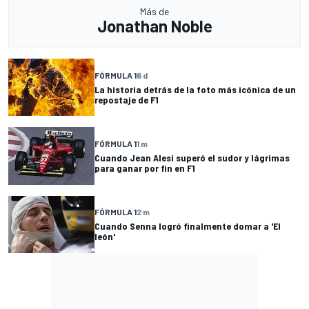
Más de
Jonathan Noble
FÓRMULA 1
6 d
La historia detrás de la foto más icónica de un
repostaje de F1
FÓRMULA 1
1 m
Cuando Jean Alesi superó el sudor y lágrimas
para ganar por fin en F1
FÓRMULA 1
2 m
Cuando Senna logró finalmente domar a 'El
león'