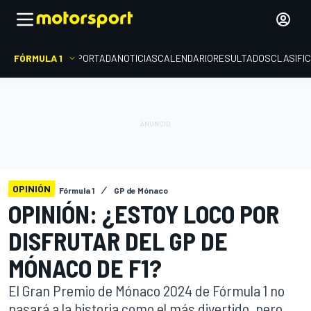
FÓRMULA 1
PORTADA
NOTICIAS
CALENDARIO
RESULTADOS
CLASIFI
OPINIÓN
Fórmula 1
GP de Mónaco
OPINIÓN: ¿ESTOY LOCO POR
DISFRUTAR DEL GP DE
MÓNACO DE F1?
El Gran Premio de Mónaco 2024 de Fórmula 1 no
pasará a la historia como el más divertido, pero