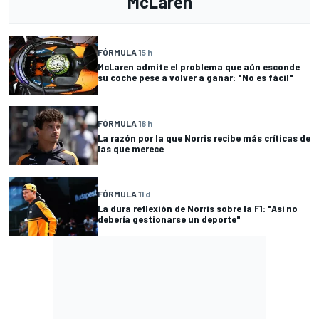
McLaren
FÓRMULA 1
5 h
McLaren admite el problema que aún esconde
su coche pese a volver a ganar: "No es fácil"
FÓRMULA 1
8 h
La razón por la que Norris recibe más críticas de
las que merece
FÓRMULA 1
1 d
La dura reflexión de Norris sobre la F1: "Así no
debería gestionarse un deporte"