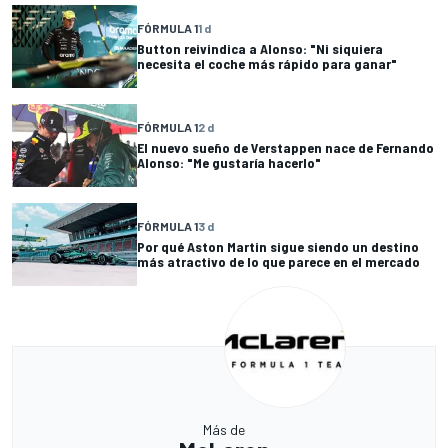
FÓRMULA 1
1 d
Button reivindica a Alonso: "Ni siquiera
necesita el coche más rápido para ganar"
FÓRMULA 1
2 d
El nuevo sueño de Verstappen nace de Fernando
Alonso: "Me gustaría hacerlo"
FÓRMULA 1
3 d
Por qué Aston Martin sigue siendo un destino
más atractivo de lo que parece en el mercado
Más de