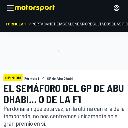
FÓRMULA 1
PORTADA
NOTICIAS
CALENDARIO
RESULTADOS
CLASIFI
OPINIÓN
Fórmula 1
GP de Abu Dhabi
EL SEMÁFORO DEL GP DE ABU
DHABI... O DE LA F1
Perdonarán que esta vez, en la última carrera de la
temporada, no nos centremos únicamente en el
gran premio en sí.