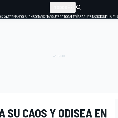
TODOS
ADOS
FERNANDO ALONSO
MARC MÁRQUEZ
FOTOGALERÍAS
APUESTAS
¡SIGUE LA F1,
P
A SU CAOS Y ODISEA EN