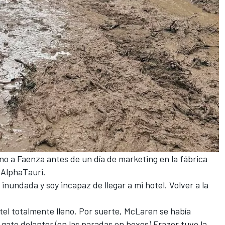
no a Faenza antes de un día de marketing en la fábrica
e
AlphaTauri
.
nundada y soy incapaz de llegar a mi hotel. Volver a la
el totalmente lleno. Por suerte, McLaren se había
 gato delanter (en las paradas en boxes) Frazer tuvo la