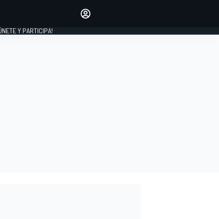
Haz que tu voz se escuche
comentando los artículos
 ÚNETE Y PARTICIPA!
INICIAR SESIÓN
EDICIÓN
ESPAÑA