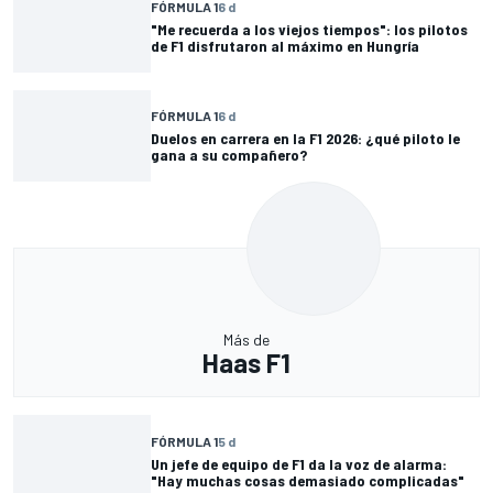
FÓRMULA 1
6 d
"Me recuerda a los viejos tiempos": los pilotos
de F1 disfrutaron al máximo en Hungría
FÓRMULA 1
6 d
Duelos en carrera en la F1 2026: ¿qué piloto le
gana a su compañero?
Más de
Haas F1
FÓRMULA 1
5 d
Un jefe de equipo de F1 da la voz de alarma:
"Hay muchas cosas demasiado complicadas"