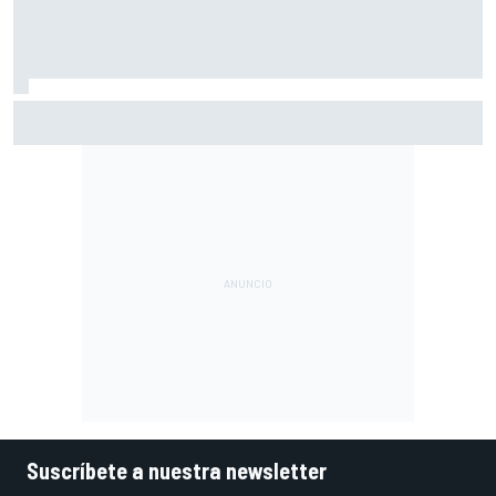
A qué hora es hoy la carrera sprint y la clasificación de
MotoGP en Silverstone
Suscríbete a nuestra newsletter