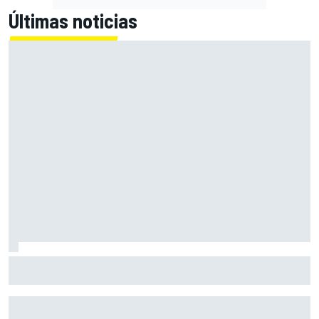
Últimas noticias
Fittipaldi explica por qué el duelo entre Antonelli y Russell
es bueno para la F1