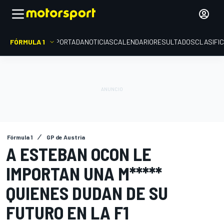
FÓRMULA 1
PORTADA
NOTICIAS
CALENDARIO
RESULTADOS
CLASIFI
Fórmula 1
GP de Austria
A ESTEBAN OCON LE
IMPORTAN UNA M*****
QUIENES DUDAN DE SU
FUTURO EN LA F1