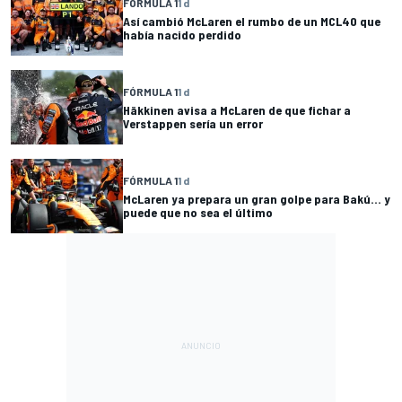
FÓRMULA 1
1 d
Así cambió McLaren el rumbo de un MCL40 que
había nacido perdido
FÓRMULA 1
1 d
Häkkinen avisa a McLaren de que fichar a
Verstappen sería un error
FÓRMULA 1
1 d
McLaren ya prepara un gran golpe para Bakú... y
puede que no sea el último