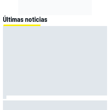
Últimas noticias
A qué hora es hoy la carrera de MotoGP en Silverstone
(Gran Bretaña) y cómo verla