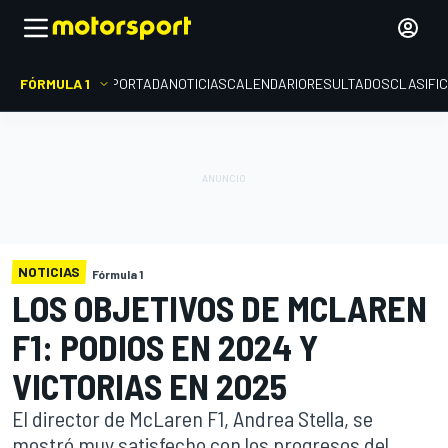
FÓRMULA 1
PORTADA
NOTICIAS
CALENDARIO
RESULTADOS
CLASIFI
NOTICIAS
Fórmula 1
LOS OBJETIVOS DE MCLAREN
F1: PODIOS EN 2024 Y
VICTORIAS EN 2025
El director de McLaren F1, Andrea Stella, se
mostró muy satisfecho con los progresos del