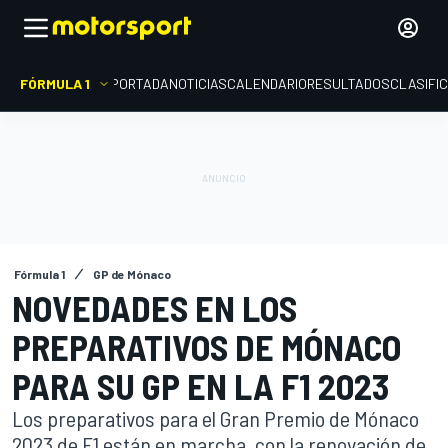
FÓRMULA 1
PORTADA
NOTICIAS
CALENDARIO
RESULTADOS
CLASIFI
Fórmula 1
GP de Mónaco
NOVEDADES EN LOS
PREPARATIVOS DE MÓNACO
PARA SU GP EN LA F1 2023
Los preparativos para el Gran Premio de Mónaco
2023 de F1 están en marcha, con la renovación de