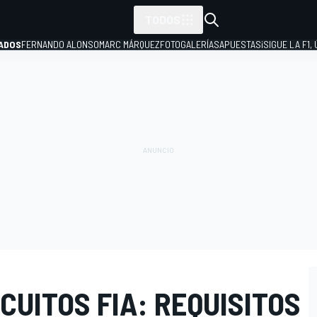
TODOS
ADOS
FERNANDO ALONSO
MARC MÁRQUEZ
FOTOGALERÍAS
APUESTAS
¡SIGUE LA F1,
P
RCUITOS FIA: REQUISITOS