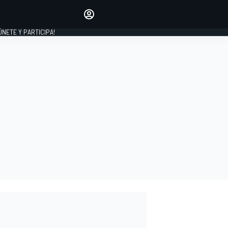
Haz que tu voz se escuche
comentando los artículos
 ÚNETE Y PARTICIPA!
INICIAR SESIÓN
EDICIÓN
ESPAÑA