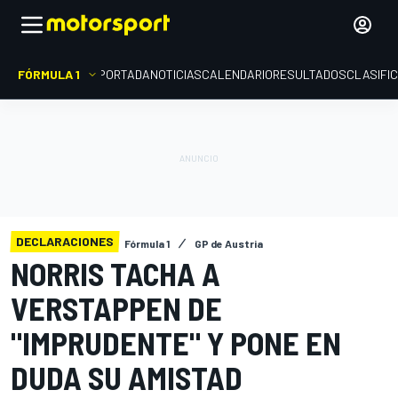
FÓRMULA 1
PORTADA
NOTICIAS
CALENDARIO
RESULTADOS
CLASIFI
DECLARACIONES
Fórmula 1
GP de Austria
NORRIS TACHA A
VERSTAPPEN DE
"IMPRUDENTE" Y PONE EN
DUDA SU AMISTAD