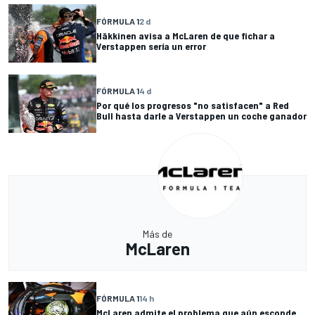
FÓRMULA 1
2 d
Häkkinen avisa a McLaren de que fichar a
Verstappen sería un error
FÓRMULA 1
4 d
Por qué los progresos "no satisfacen" a Red
Bull hasta darle a Verstappen un coche ganador
Más de
McLaren
FÓRMULA 1
14 h
McLaren admite el problema que aún esconde