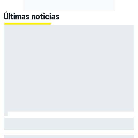
Últimas noticias
Las notas de mitad de temporada de la F1 2026: Audi
arranca con buen pie en su debut