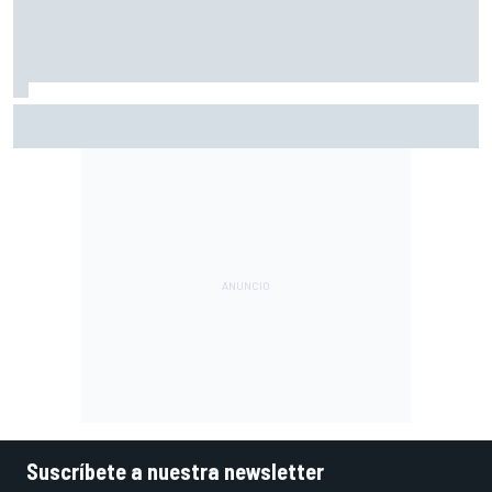
A qué hora es hoy la carrera sprint y la clasificación de
MotoGP en Silverstone
Suscríbete a nuestra newsletter