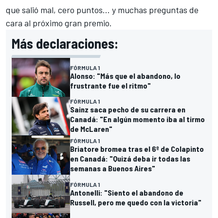
que salió mal, cero puntos… y muchas preguntas de
cara al próximo gran premio.
Más declaraciones:
FÓRMULA 1
Alonso: "Más que el abandono, lo
frustrante fue el ritmo"
FÓRMULA 1
Sainz saca pecho de su carrera en
Canadá: "En algún momento iba al tirmo
de McLaren"
FÓRMULA 1
Briatore bromea tras el 6º de Colapinto
en Canadá: "Quizá deba ir todas las
semanas a Buenos Aires"
FÓRMULA 1
Antonelli: "Siento el abandono de
Russell, pero me quedo con la victoria"