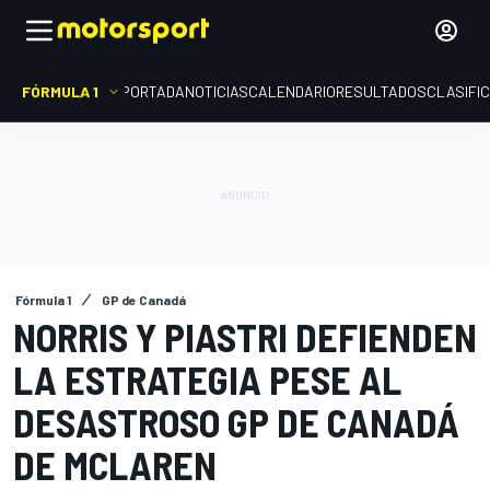
FÓRMULA 1
PORTADA
NOTICIAS
CALENDARIO
RESULTADOS
CLASIFI
Fórmula 1
GP de Canadá
NORRIS Y PIASTRI DEFIENDEN
LA ESTRATEGIA PESE AL
DESASTROSO GP DE CANADÁ
DE MCLAREN