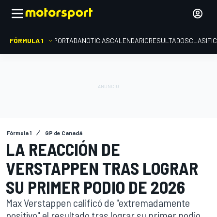
FÓRMULA 1
PORTADA
NOTICIAS
CALENDARIO
RESULTADOS
CLASIFI
Fórmula 1
GP de Canadá
LA REACCIÓN DE
VERSTAPPEN TRAS LOGRAR
SU PRIMER PODIO DE 2026
Max Verstappen calificó de "extremadamente
positivo" el resultado tras lograr su primer podio