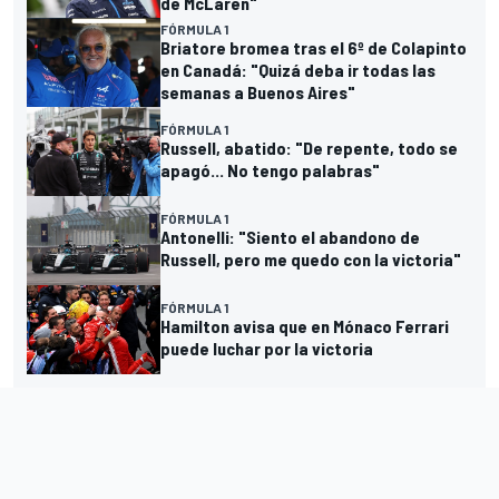
de McLaren"
FÓRMULA 1
Briatore bromea tras el 6º de Colapinto
en Canadá: "Quizá deba ir todas las
semanas a Buenos Aires"
FÓRMULA 1
Russell, abatido: "De repente, todo se
apagó... No tengo palabras"
FÓRMULA 1
Antonelli: "Siento el abandono de
Russell, pero me quedo con la victoria"
FÓRMULA 1
Hamilton avisa que en Mónaco Ferrari
puede luchar por la victoria