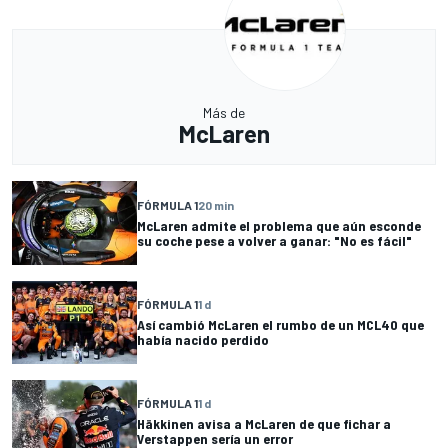
Más de
McLaren
FÓRMULA 1
20 min
McLaren admite el problema que aún esconde
su coche pese a volver a ganar: "No es fácil"
FÓRMULA 1
1 d
Así cambió McLaren el rumbo de un MCL40 que
había nacido perdido
FÓRMULA 1
1 d
Häkkinen avisa a McLaren de que fichar a
Verstappen sería un error