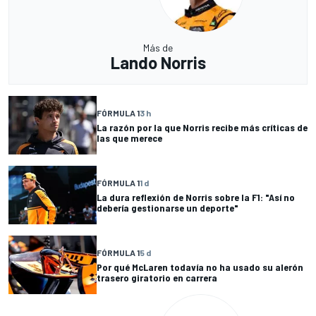
Más de
Lando Norris
FÓRMULA 1
3 h
La razón por la que Norris recibe más críticas de
las que merece
FÓRMULA 1
1 d
La dura reflexión de Norris sobre la F1: "Así no
debería gestionarse un deporte"
FÓRMULA 1
5 d
Por qué McLaren todavía no ha usado su alerón
trasero giratorio en carrera