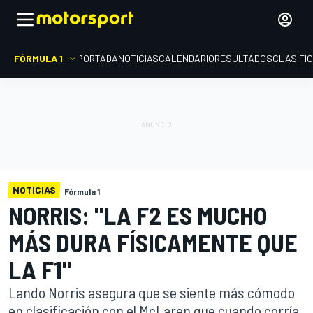
FÓRMULA 1
PORTADA
NOTICIAS
CALENDARIO
RESULTADOS
CLASIFI
NOTICIAS
Fórmula 1
NORRIS: "LA F2 ES MUCHO
MÁS DURA FÍSICAMENTE QUE
LA F1"
Lando Norris asegura que se siente más cómodo
en clasificación con el McLaren que cuando corría