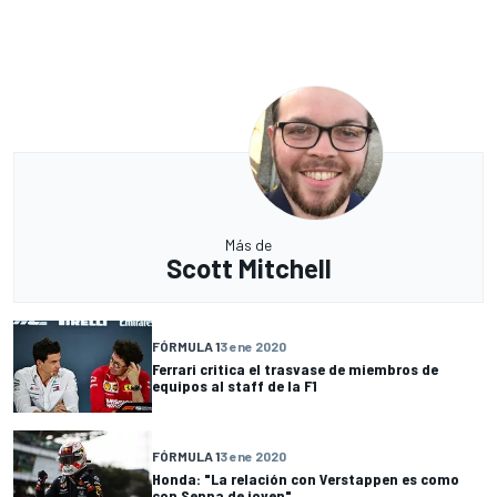
Más de
Scott Mitchell
FÓRMULA 1
3 ene 2020
Ferrari critica el trasvase de miembros de
equipos al staff de la F1
FÓRMULA 1
3 ene 2020
Honda: "La relación con Verstappen es como
con Senna de joven"