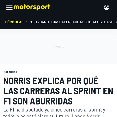
FÓRMULA 1
PORTADA
NOTICIAS
CALENDARIO
RESULTADOS
CLASIFI
Fórmula 1
NORRIS EXPLICA POR QUÉ
LAS CARRERAS AL SPRINT EN
F1 SON ABURRIDAS
La F1 ha disputado ya cinco carreras al sprint y
todavía no está claro su futuro. Lando Norris