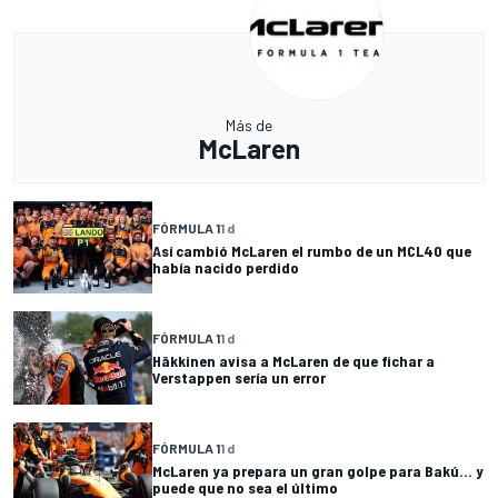
Más de
McLaren
FÓRMULA 1
1 d
Así cambió McLaren el rumbo de un MCL40 que
había nacido perdido
FÓRMULA 1
1 d
Häkkinen avisa a McLaren de que fichar a
Verstappen sería un error
FÓRMULA 1
1 d
McLaren ya prepara un gran golpe para Bakú... y
puede que no sea el último