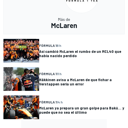
Más de
McLaren
FÓRMULA 1
8 h
Así cambió McLaren el rumbo de un MCL40 que
había nacido perdido
FÓRMULA 1
11 h
Häkkinen avisa a McLaren de que fichar a
Verstappen sería un error
FÓRMULA 1
14 h
McLaren ya prepara un gran golpe para Bakú... y
puede que no sea el último