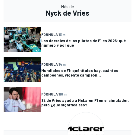
Más de
Nyck de Vries
FÓRMULA 1
3 m
Los dorsales de los pilotos de F1 en 2026: qué
número y por qué
FÓRMULA 1
4 m
Mundiales de F1: qué títulos hay, cuántos
campeones, vigente campeón...
FÓRMULA 1
10 m
Sí, de Vries ayuda a McLaren F1 en el simulador,
pero ¿qué significa eso?