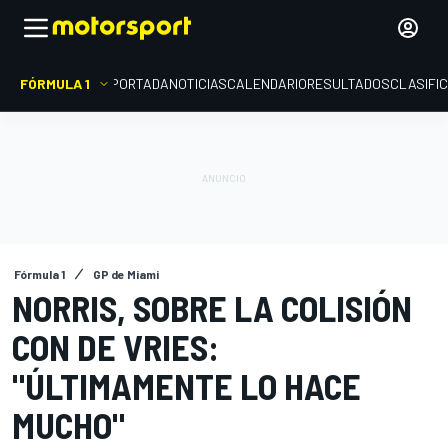
FÓRMULA 1
PORTADA
NOTICIAS
CALENDARIO
RESULTADOS
CLASIFI
Fórmula 1
GP de Miami
NORRIS, SOBRE LA COLISIÓN
CON DE VRIES:
"ÚLTIMAMENTE LO HACE
MUCHO"