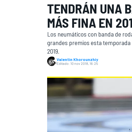
TENDRÁN UNA B
INDYCAR
WRC
MÁS FINA EN 20
Los neumáticos con banda de rodad
grandes premios esta temporada se
2019.
Valentin Khorounzhiy
Editado:
10 nov 2018, 16:25
WEC
FÓRMULA E