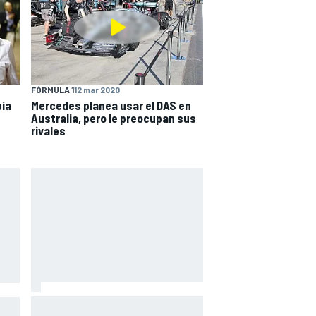
FÓRMULA 1
12 mar 2020
bía
Mercedes planea usar el DAS en
Australia, pero le preocupan sus
rivales
Márquez: "El año pasado marcaba
toGP
la diferencia en puntos en los que
,