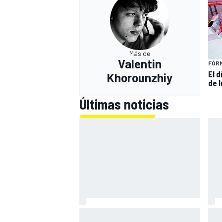
Más de
Valentin
FÓRM
El 
Khorounzhiy
de 
Últimas noticias
Bagnaia: "Este año no sé todo
Zar
sobre mi moto, entro en pista y
mot