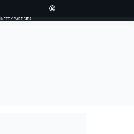
Haz que tu voz se escuche
comentando los artículos
 ÚNETE Y PARTICIPA!
INICIAR SESIÓN
EDICIÓN
ESPAÑA