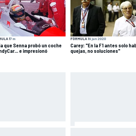
ULA 1
7 m
FÓRMULA 1
9 jun 2020
día que Senna probó un coche
Carey: "En la F1 antes solo ha
IndyCar... e impresionó
quejas, no soluciones"
co se vuelve a subir a una
Así vivimos la Práctica de Mo
o tres meses después de su
en Silverstone (Gran Bretaña)