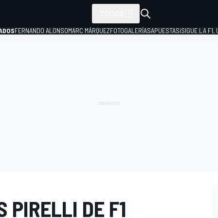
TODOS
ADOS
FERNANDO ALONSO
MARC MÁRQUEZ
FOTOGALERÍAS
APUESTAS
¡SIGUE LA F1,
P
 PIRELLI DE F1