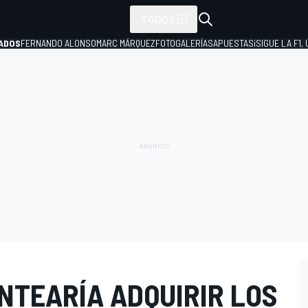
TODOS
ADOS
FERNANDO ALONSO
MARC MÁRQUEZ
FOTOGALERÍAS
APUESTAS
¡SIGUE LA F1,
P
NTEARÍA ADQUIRIR LOS