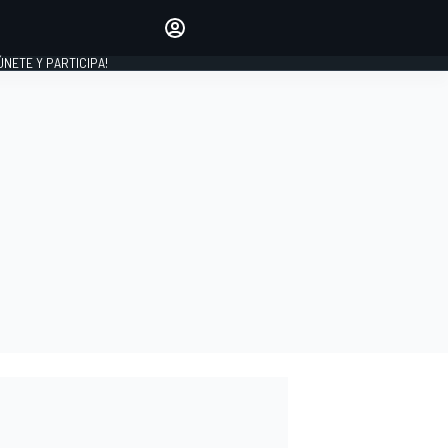
Haz que tu voz se escuche
comentando los artículos
 ÚNETE Y PARTICIPA!
INICIAR SESIÓN
EDICIÓN
ESPAÑA