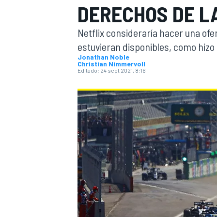
DERECHOS DE L
INDYCAR
WRC
Netflix consideraría hacer una ofe
estuvieran disponibles, como hizo 
Jonathan Noble
Christian Nimmervoll
Editado:
24 sept 2021, 8:16
WEC
FÓRMULA E