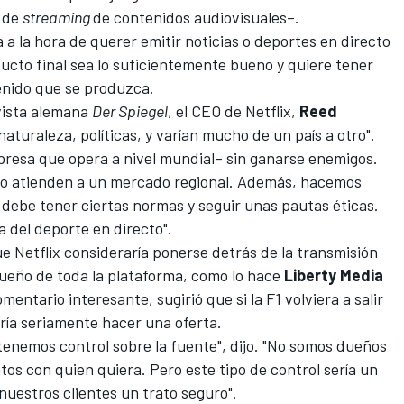
l de
streaming
de contenidos audiovisuales–.
 a la hora de querer emitir noticias o deportes en directo
ucto final sea lo suficientemente bueno y quiere tener
enido que se produzca.
evista alemana
Der Spiegel
, el CEO de Netflix,
Reed
r naturaleza, políticas, y varían mucho de un país a otro".
mpresa que opera a nivel mundial– sin ganarse enemigos.
olo atienden a un mercado regional. Además, hacemos
debe tener ciertas normas y seguir unas pautas éticas.
del deporte en directo".
ue Netflix consideraría ponerse detrás de la transmisión
 dueño de toda la plataforma, como lo hace
Liberty Media
entario interesante, sugirió que si la F1 volviera a salir
aría seriamente hacer una oferta.
tenemos control sobre la fuente", dijo. "No somos dueños
tos con quien quiera. Pero este tipo de control sería un
nuestros clientes un trato seguro".