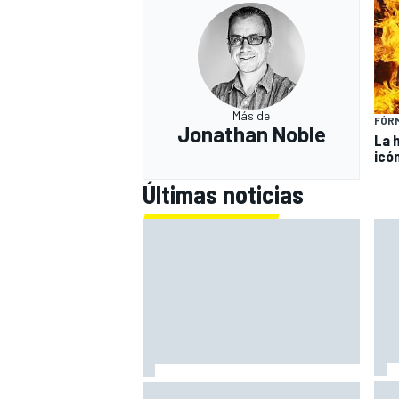
Más de
FÓRM
Jonathan Noble
La 
icó
Últimas noticias
Bag
El CEO de Porsche confirma que el