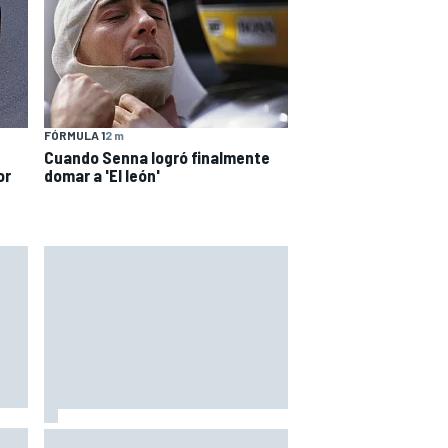
FÓRMULA 1
2 m
Cuando Senna logró finalmente
or
domar a 'El león'
Así vivimos la Práctica de MotoGP