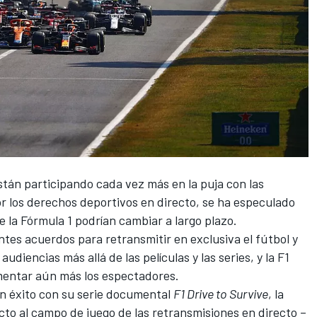
tán participando cada vez más en la puja con las
or los derechos deportivos en directo, se ha especulado
e la
Fórmula 1
podrían cambiar a largo plazo.
tes acuerdos para retransmitir en exclusiva el fútbol y
udiencias más allá de las películas y las series, y la F1
umentar aún más los espectadores.
n éxito con su
serie documental
F1 Drive to Survive
, la
to al campo de juego de las retransmisiones en directo –