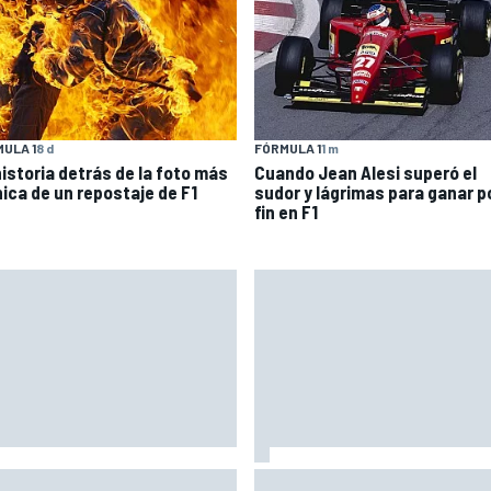
ULA 1
8 d
FÓRMULA 1
1 m
historia detrás de la foto más
Cuando Jean Alesi superó el
nica de un repostaje de F1
sudor y lágrimas para ganar p
fin en F1
naia: "Este año no sé todo
Zarco se vuelve a subir a una