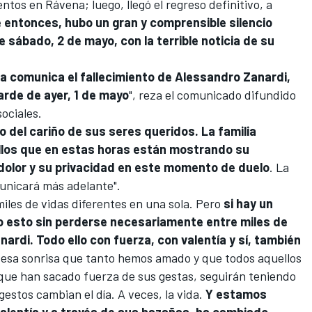
ntos en Rávena; luego, llegó el regreso definitivo, a
 entonces, hubo un gran y comprensible silencio
e sábado, 2 de mayo, con la terrible noticia de su
ia comunica el fallecimiento de Alessandro Zanardi,
arde de ayer, 1 de mayo
", reza el comunicado difundido
sociales.
 del cariño de sus seres queridos. La familia
llos que en estas horas están mostrando su
 dolor y su privacidad en este momento de duelo
. La
municará más adelante".
miles de vidas diferentes en una sola. Pero
si hay un
 esto sin perderse necesariamente entre miles de
ardi. Todo ello con fuerza, con valentía y sí, también
 esa sonrisa que tanto hemos amado y que todos aquellos
 que han sacado fuerza de sus gestas, seguirán teniendo
estos cambian el día. A veces, la vida.
Y estamos
valentía y a través de sus hazañas, ha cambiado