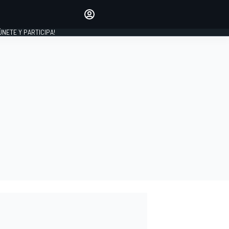
Haz que tu voz se escuche
comentando los artículos
 ÚNETE Y PARTICIPA!
INICIAR SESIÓN
EDICIÓN
ESPAÑA