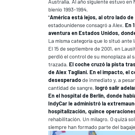
Australia. Al año siguiente estuvo en 
bienio 1993-1994.
"
América está lejos, al otro lado de 
estadounidense consagró a Alex.
En 
aventura en Estados Unidos, donde 
La misma categoría que lo situó ante 
El 15 de septiembre de 2001, en
Lausi
perdió el control de su monoplaza al sa
trazada.
El coche cruzó la pista tr
de Alex Tagliani. En el impacto, el 
MÁS CATEGORÍAS
desesperado
de inmediato y, a pesa
cantidad de sangre,
logró salir adela
En el hospital de Berlín, donde habí
IndyCar le administró la extremaun
hospitalización, quince operacione
rehabilitación. Un milagro. O quizá so
siempre han formado parte del bagaje