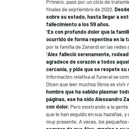
Primero, pasó por un ciclo de tratamie
finales de septiembre de 2022.
Desde
sobre su estado, hasta llegar a est
fallecimiento a los 59 años.
"
Es con profundo dolor que la famil
ocurrido de forma repentina en la t
por la familia de Zanardi en las redes 
"
Alex falleció serenamente, rodeado
agradece de corazón a todos aque
cercanía, y pide que se respete su
información relativa al funeral se co
Dicen que leer muchos libros es vivir 
hombre que ha sabido plasmar todo
páginas, ese ha sido Alessandro Zan
con dolor.
Pero mostrando a la gente
que le han seguido en sus hazañas, y
muy presente. A veces, los pequeños g
seguros de que Alex, gracias a su 