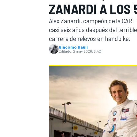
ZANARDI A LOS 
INDYCAR
WRC
Alex Zanardi, campeón de la CART y
casi seis años después del terribl
carrera de relevos en handbike.
Giacomo Rauli
Editado:
2 may 2026, 8:42
WEC
FÓRMULA E