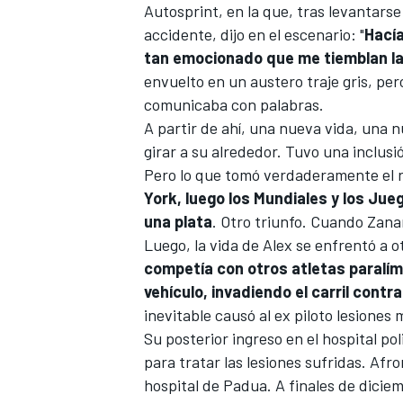
Autosprint, en la que, tras levantarse
accidente, dijo en el escenario: "
Hací
tan emocionado que me tiemblan la
envuelto en un austero traje gris, per
comunicaba con palabras.
A partir de ahí, una nueva vida, una
girar a su alrededor. Tuvo una inclusi
Pero lo que tomó verdaderamente el 
York, luego los Mundiales y los Ju
una plata
. Otro triunfo. Cuando Zanar
Luego, la vida de Alex se enfrentó a 
competía con otros atletas paralím
vehículo, invadiendo el carril cont
inevitable causó al ex piloto lesiones
Su posterior ingreso en el hospital po
para tratar las lesiones sufridas. Afr
hospital de Padua. A finales de dicie