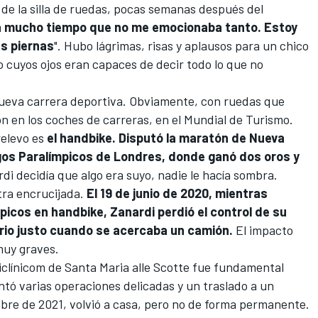
 de la silla de ruedas, pocas semanas después del
a mucho tiempo que no me emocionaba tanto. Estoy
s piernas
". Hubo lágrimas, risas y aplausos para un chico
o cuyos ojos eran capaces de decir todo lo que no
 nueva carrera deportiva. Obviamente, con ruedas que
ón en los coches de carreras, en el Mundial de Turismo.
relevo es
el handbike. Disputó la maratón de Nueva
egos Paralímpicos de Londres, donde ganó dos oros y
di decidía que algo era suyo, nadie le hacía sombra.
otra encrucijada.
El 19 de junio de 2020, mientras
picos en handbike, Zanardi perdió el control de su
rario justo cuando se acercaba un camión.
El impacto
 muy graves.
liclínicom de Santa Maria alle Scotte fue fundamental
ontó varias operaciones delicadas y un traslado a un
mbre de 2021, volvió a casa, pero no de forma permanente.