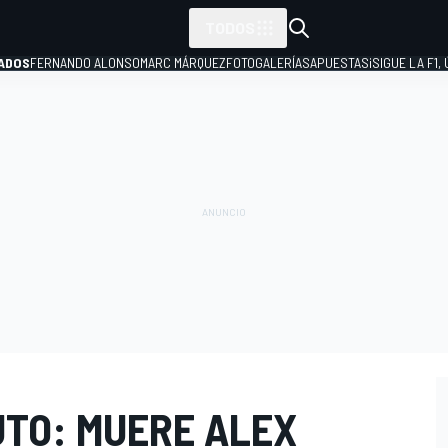
TODOS
ADOS
FERNANDO ALONSO
MARC MÁRQUEZ
FOTOGALERÍAS
APUESTAS
¡SIGUE LA F1,
P
UTO: MUERE ALEX