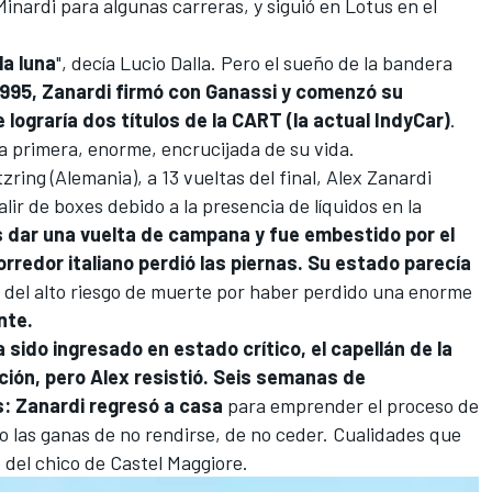
Minardi para algunas carreras, y siguió en Lotus en el
la luna
", decía Lucio Dalla. Pero el sueño de la bandera
1995, Zanardi firmó con Ganassi y comenzó su
lograría dos títulos de la CART (la actual
IndyCar
)
.
la primera, enorme, encrucijada de su vida.
tzring
(Alemania), a 13 vueltas del final, Alex Zanardi
lir de boxes debido a la presencia de líquidos en la
as dar una vuelta de campana y fue embestido por el
corredor italiano perdió las piernas. Su estado parecía
r del alto riesgo de muerte por haber perdido una enorme
nte.
a sido ingresado en estado crítico, el capellán de la
ción, pero Alex resistió. Seis semanas de
s: Zanardi regresó a casa
para emprender el proceso de
lo las ganas de no rendirse, de no ceder. Cualidades que
 del chico de Castel Maggiore.