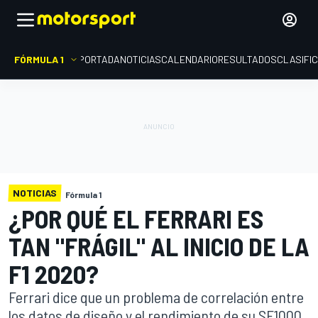
FÓRMULA 1
PORTADA
NOTICIAS
CALENDARIO
RESULTADOS
CLASIFI
NOTICIAS
Fórmula 1
¿POR QUÉ EL FERRARI ES
TAN "FRÁGIL" AL INICIO DE LA
F1 2020?
Ferrari dice que un problema de correlación entre
los datos de diseño y el rendimiento de su SF1000