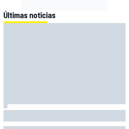
Últimas noticias
Primera mitad de año como equipo oficial: Audi mejoara a
Sauber "en todos los aspectos"