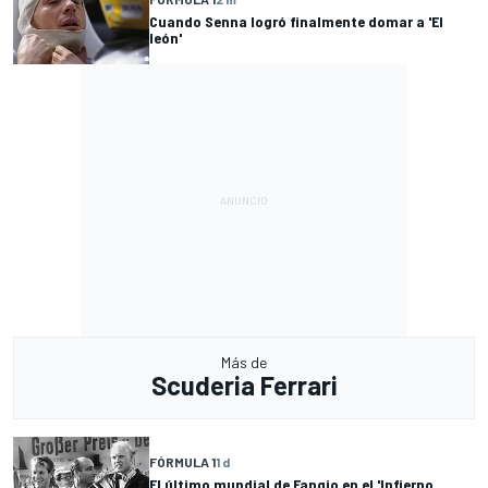
Cuando Senna logró finalmente domar a 'El
león'
Más de
Scuderia Ferrari
FÓRMULA 1
1 d
El último mundial de Fangio en el 'Infierno