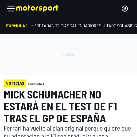
FÓRMULA 1
PORTADA
NOTICIAS
CALENDARIO
RESULTADOS
CLASIFI
NOTICIAS
Fórmula 1
MICK SCHUMACHER NO
ESTARÁ EN EL TEST DE F1
TRAS EL GP DE ESPAÑA
Ferrari ha vuelto al plan original porque quiere que
su adaptación a la F1 sea gradual y pueda