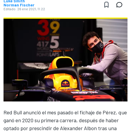
Luke Smith
Norman Fischer
Editado:
26 ene 2021, 11:22
Red Bull anunció el mes pasado el fichaje de Pérez
, que
ganó en 2020 su primera carrera, después de haber
optado por
prescindir de Alexander Albon
tras una