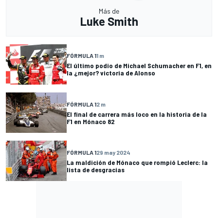
Más de
Luke Smith
FÓRMULA 1
1 m
El último podio de Michael Schumacher en F1, en
la ¿mejor? victoria de Alonso
FÓRMULA 1
2 m
El final de carrera más loco en la historia de la
F1 en Mónaco 82
FÓRMULA 1
29 may 2024
La maldición de Mónaco que rompió Leclerc: la
lista de desgracias