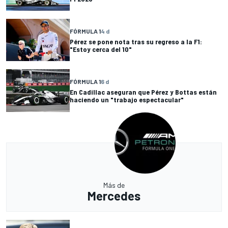
FÓRMULA 1
4 d
Pérez se pone nota tras su regreso a la F1:
"Estoy cerca del 10"
FÓRMULA 1
6 d
En Cadillac aseguran que Pérez y Bottas están
haciendo un "trabajo espectacular"
Más de
Mercedes