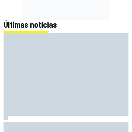
Últimas noticias
Zarco explica cómo ha sido volver a pilotar una moto y se
muestra feliz, pero prudente