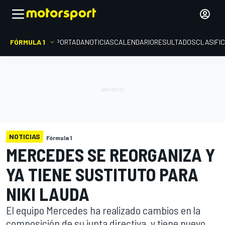
FÓRMULA 1
PORTADA
NOTICIAS
CALENDARIO
RESULTADOS
CLASIFI
NOTICIAS
Fórmula 1
MERCEDES SE REORGANIZA Y
YA TIENE SUSTITUTO PARA
NIKI LAUDA
El equipo Mercedes ha realizado cambios en la
composición de su junta directiva, y tiene nuevo