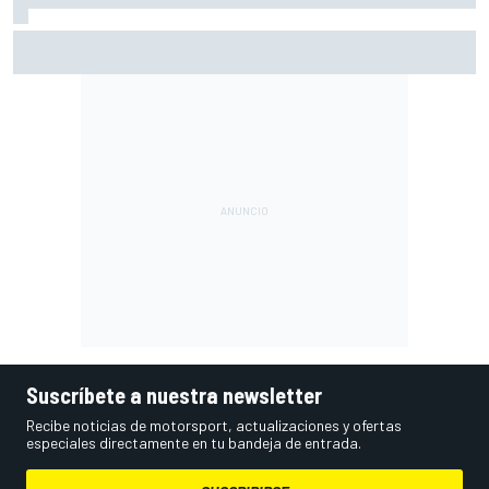
¿Debería la F1 prohibir los algoritmos de los motores? Por
qué la FIA dice que no
Suscríbete a nuestra newsletter
Recibe noticias de motorsport, actualizaciones y ofertas
especiales directamente en tu bandeja de entrada.