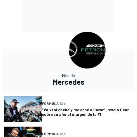
Más de
Mercedes
FÓRMULA 1
2 d
"Volví al coche y me eché a llorar", revela Ocon
sobre su año al margen de la F1
FÓRMULA 1
2 d