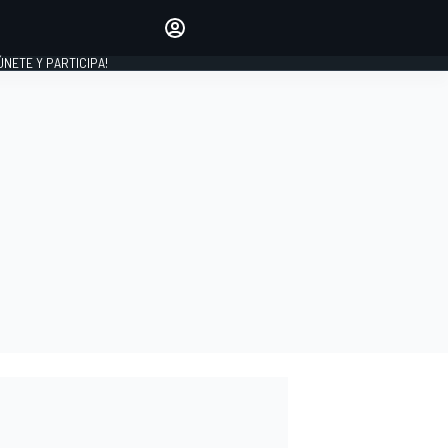
Haz que tu voz se escuche
comentando los artículos
 ÚNETE Y PARTICIPA!
INICIAR SESIÓN
EDICIÓN
ESPAÑA