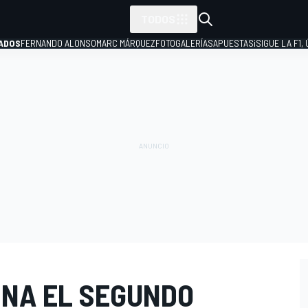
TODOS
ADOS
FERNANDO ALONSO
MARC MÁRQUEZ
FOTOGALERÍAS
APUESTAS
¡SIGUE LA F1,
P
INA EL SEGUNDO