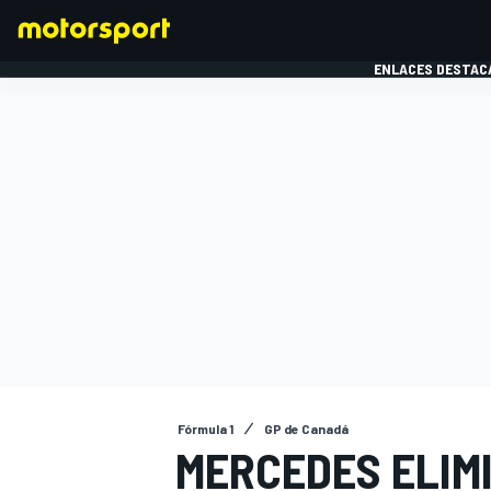
ENLACES DESTAC
FÓRMULA 1
MOTOG
Fórmula 1
GP de Canadá
MERCEDES ELIM