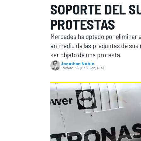
SOPORTE DEL S
INDYCAR
WRC
PROTESTAS
Mercedes ha optado por eliminar e
en medio de las preguntas de sus r
ser objeto de una protesta.
Jonathan Noble
Editado:
22 jun 2022, 17:50
WEC
FÓRMULA E