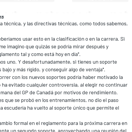
13
va técnica, y las directivas técnicas, como todos sabemos,
beríamos usar esto en la clasificación o en la carrera. Si
 me imagino que quizás se podría mirar después y
glamento tal y como está hoy en día".
os uno. Y desafortunadamente, si tienes un soporte
bajo y más rígido, y conseguir algo de ventaja".
orrer con los nuevos soportes podría haber motivado la
po ha evitado cualquier controversia, al elegir no continuar
semana del
GP de Canadá
por motivos de rendimiento.
es que se probó en los entrenamientos, no dio el paso
la escudería ha vuelto al soporte único que permite el
ambio formal en el reglamento para la próxima carrera en
mente un segundo soporte, aprovechando una reunión del