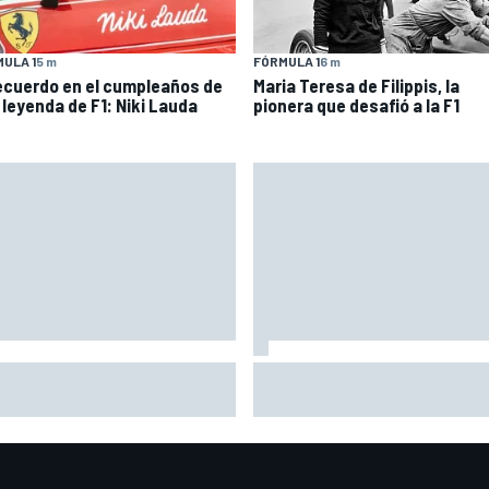
ULA 1
5 m
FÓRMULA 1
6 m
recuerdo en el cumpleaños de
Maria Teresa de Filippis, la
 leyenda de F1: Niki Lauda
pionera que desafió a la F1
atore no encuentra
El gran dilema de Ferrari segú
licación: "No sé por qué Alpine
experto: ¿libertad a sus pilot
gana"
pensar ya en el Mundial?