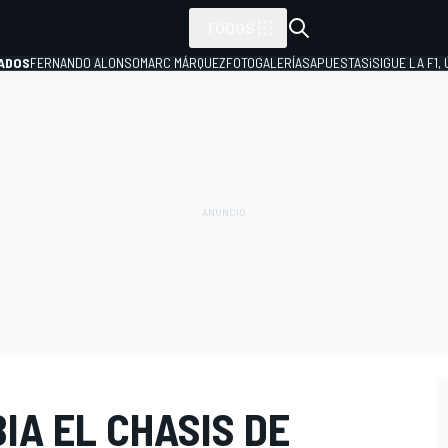
TODOS
ADOS
FERNANDO ALONSO
MARC MÁRQUEZ
FOTOGALERÍAS
APUESTAS
¡SIGUE LA F1,
P
IA EL CHASIS DE