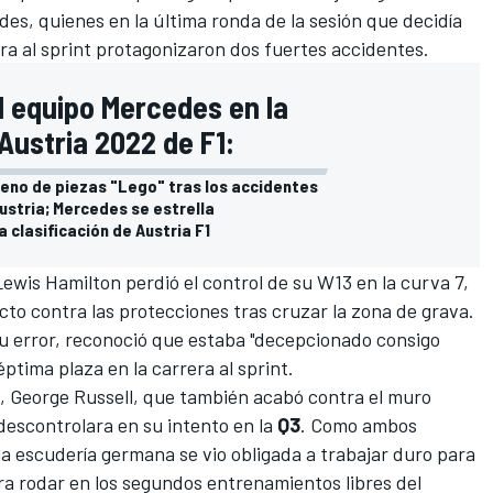
des
, quienes en la última ronda de la sesión que decidía
rera al sprint protagonizaron dos fuertes accidentes.
al equipo Mercedes en la
 Austria 2022 de F1:
leno de piezas "Lego" tras los accidentes
Austria; Mercedes se estrella
 clasificación de Austria F1
Lewis Hamilton
perdió el control de su
W13
en la curva 7,
cto contra las protecciones tras cruzar la zona de grava.
 su error, reconoció que estaba "decepcionado consigo
ptima plaza en la carrera al sprint.
o,
George Russell
, que también acabó contra el muro
descontrolara en su intento en la
Q3
. Como ambos
a escudería germana se vio obligada a trabajar duro para
ra rodar en los segundos entrenamientos libres del