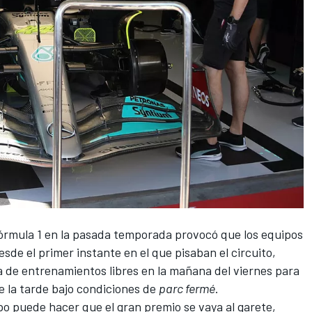
órmula 1
en la pasada temporada provocó que los equipos
esde el primer instante en el que pisaban el circuito,
a de entrenamientos libres en la mañana del viernes para
de la tarde bajo condiciones de
parc fermé
.
o puede hacer que el gran premio se vaya al garete,