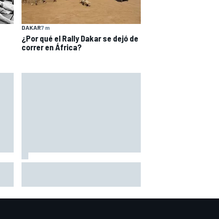
DAKAR
7 m
¿Por qué el Rally Dakar se dejó de
correr en África?
n un
Vowles defiende el proyecto de
os o
Williams pese a sus pobres
resultados en 2026