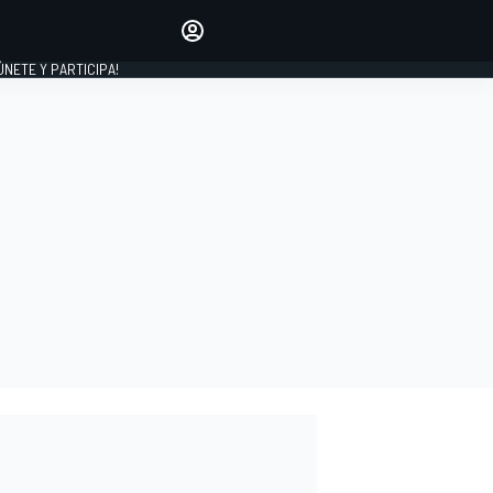
Haz que tu voz se escuche
comentando los artículos
 ÚNETE Y PARTICIPA!
INICIAR SESIÓN
EDICIÓN
ESPAÑA