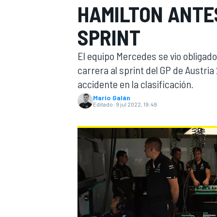
HAMILTON ANTE
INDYCAR
WRC
SPRINT
El equipo Mercedes se vio obligado
carrera al sprint del GP de Austria
accidente en la clasificación.
Mario Galán
Editado:
9 jul 2022, 19:49
WEC
FÓRMULA E