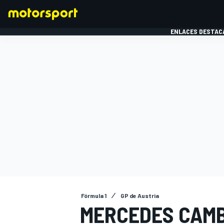
ENLACES DESTAC
FÓRMULA 1
MOTOG
Fórmula 1
GP de Austria
MERCEDES CAMB