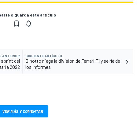
rte o guarda este artículo
O ANTERIOR
SIGUIENTE ARTÍCULO
 sprint del
Binotto niega la división de Ferrari F1 y se ríe de
stria 2022
los informes
VER MÁS Y COMENTAR