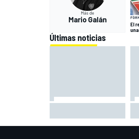
Más de
Mario Galán
FÓRM
El 
una
Últimas noticias
El momento en el que Stroll llegó
Bri
a dejar de disfrutar de las
exp
carreras
no 