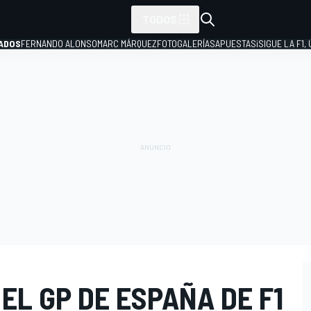
TODOS
ADOS
FERNANDO ALONSO
MARC MÁRQUEZ
FOTOGALERÍAS
APUESTAS
¡SIGUE LA F1,
P
EL GP DE ESPAÑA DE F1