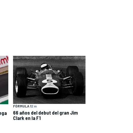
FÓRMULA 1
2 m
66 años del debut del gran Jim
ega
Clark en la F1