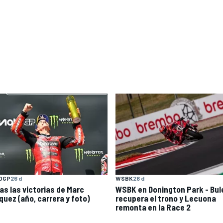
OGP
26 d
WSBK
26 d
as las victorias de Marc
WSBK en Donington Park - Bul
quez (año, carrera y foto)
recupera el trono y Lecuona
remonta en la Race 2