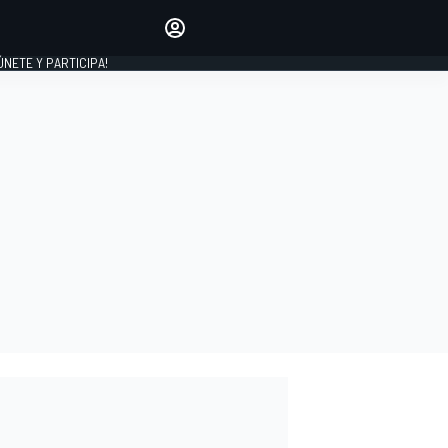
Haz que tu voz se escuche
comentando los artículos
 ÚNETE Y PARTICIPA!
INICIAR SESIÓN
EDICIÓN
ESPAÑA