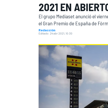
2021 EN ABIERT
INDYCAR
WRC
El grupo Mediaset anunció el viern
el Gran Premio de España de Fórmu
Redacción
Editado:
24 abr 2021, 10:30
WEC
FÓRMULA E