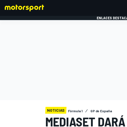
ENLACES DESTAC
FÓRMULA 1
MOTOG
NOTICIAS
Fórmula 1
GP de España
MEDIASET DARÁ 